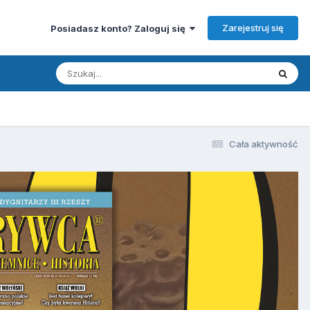
Zarejestruj się
Posiadasz konto? Zaloguj się
Cała aktywność