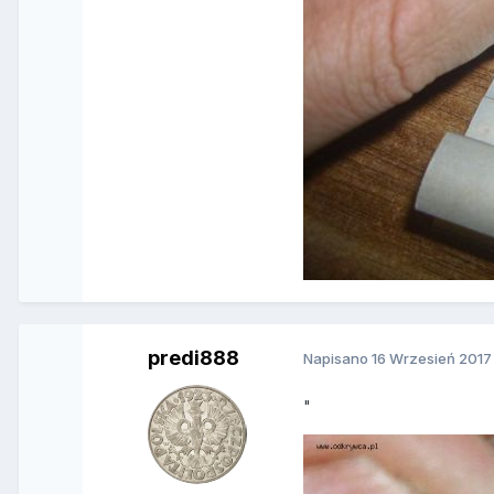
predi888
Napisano
16 Wrzesień 2017
"