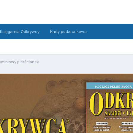
Księgarnia Odkrywcy
Karty podarunkowe
uminiowy pierścionek