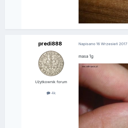
predi888
Napisano
16 Wrzesień 2017
masa 1g
Użytkownik forum
4k