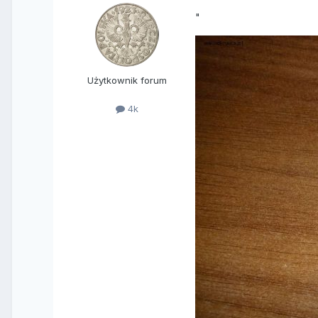
"
Użytkownik forum
4k