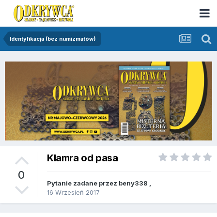
Identyfikacja (bez numizmatów)
Klamra od pasa
0
Pytanie zadane przez
beny338
,
16 Wrzesień 2017