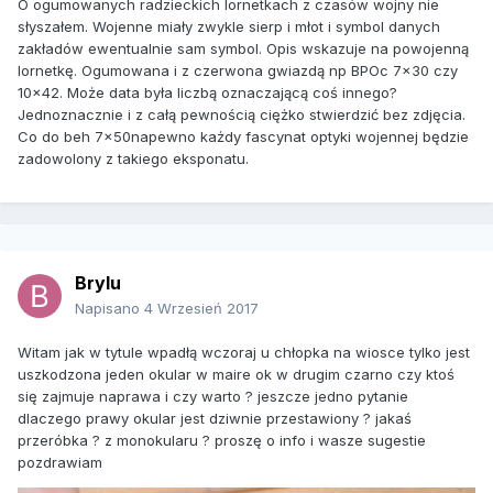
O ogumowanych radzieckich lornetkach z czasów wojny nie
słyszałem. Wojenne miały zwykle sierp i młot i symbol danych
zakładów ewentualnie sam symbol. Opis wskazuje na powojenną
lornetkę. Ogumowana i z czerwona gwiazdą np BPOc 7x30 czy
10x42. Może data była liczbą oznaczającą coś innego?
Jednoznacznie i z całą pewnością ciężko stwierdzić bez zdjęcia.
Co do beh 7x50napewno każdy fascynat optyki wojennej będzie
zadowolony z takiego eksponatu.
Brylu
Napisano
4 Wrzesień 2017
Witam jak w tytule wpadłą wczoraj u chłopka na wiosce tylko jest
uszkodzona jeden okular w maire ok w drugim czarno czy ktoś
się zajmuje naprawa i czy warto ? jeszcze jedno pytanie
dlaczego prawy okular jest dziwnie przestawiony ? jakaś
przeróbka ? z monokularu ? proszę o info i wasze sugestie
pozdrawiam