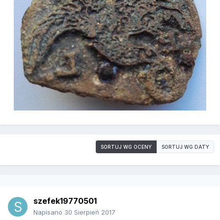
SORTUJ WG OCENY
SORTUJ WG DATY
szefek19770501
Napisano
30 Sierpień 2017