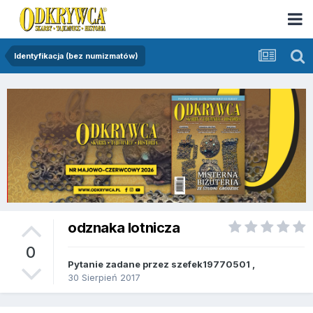
Identyfikacja (bez numizmatów)
odznaka lotnicza
0
Pytanie zadane przez
szefek19770501
,
30 Sierpień 2017