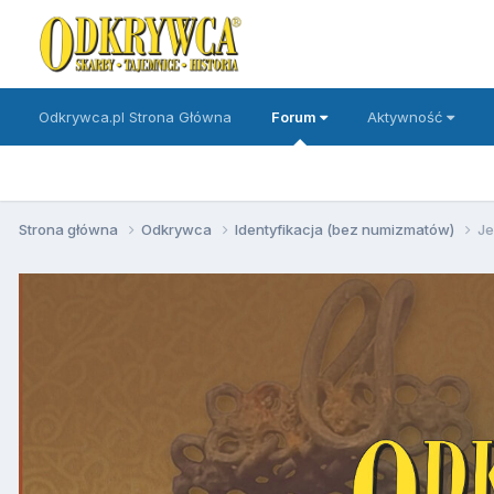
Odkrywca.pl Strona Główna
Forum
Aktywność
Strona główna
Odkrywca
Identyfikacja (bez numizmatów)
Je