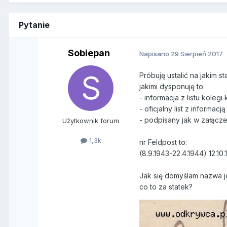
Pytanie
Sobiepan
Napisano
29 Sierpień 2017
Próbuję ustalić na jakim 
jakimi dysponuję to:
- informacja z listu koleg
- oficjalny list z informa
- podpisany jak w załącze
Użytkownik forum
1,3k
nr Feldpost to:
(8.9.1943-22.4.1944) 12.10
Jak się domyślam nazwa je
co to za statek?