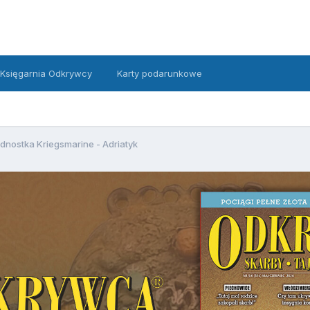
Księgarnia Odkrywcy
Karty podarunkowe
dnostka Kriegsmarine - Adriatyk