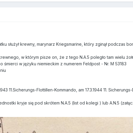
statku służył krewny, marynarz Kriegsmarine, który zginął podczas b
i krewnego, w którym pisze on, że z tego N.A.5 poległo tam wielu żoł
cją o śmierci w języku niemieckim z numerem Feldpost - Nr. M 53183
niu
.1943 11.Sicherungs-Flottillen-Kommando, am 17.3.1944 11. Sicherungs-
dnostki kryje się pod skrótem N.A.5 (list od kolegi ) lub A.N.5 (zał