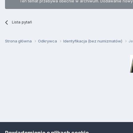
Ten temat przebywa obecnie w archiwum. Dodawanie nowyc
Lista pytań
Strona główna
Odkrywca
Identyfikacja (bez numizmatów)
Je
Powiadomienie o plikach cookie