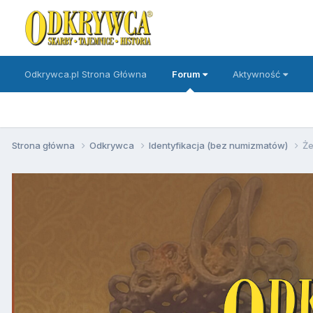
Odkrywca.pl Strona Główna
Forum
Aktywność
Strona główna
Odkrywca
Identyfikacja (bez numizmatów)
Że