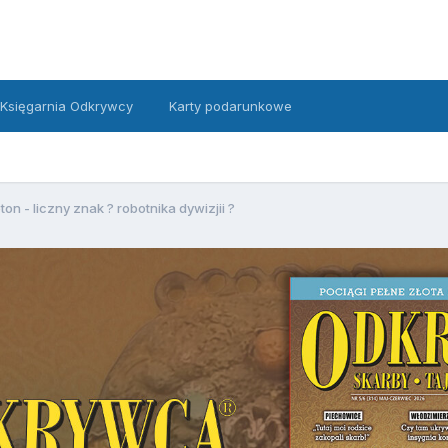
Księgarnia Odkrywcy
Karty podarunkowe
ton - liczny znak ? robotnika dywizjii ?