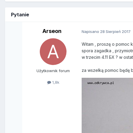
Pytanie
Arseon
Napisano
28 Sierpień 2017
Witam , proszę o pomoc ko
spora zagadka , przymiotni
w trzecim 4.11 БХ ? w osta
za wszelką pomoc będę b
Użytkownik forum
1,8k