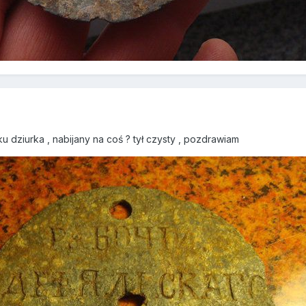
u dziurka , nabijany na coś ? tył czysty , pozdrawiam