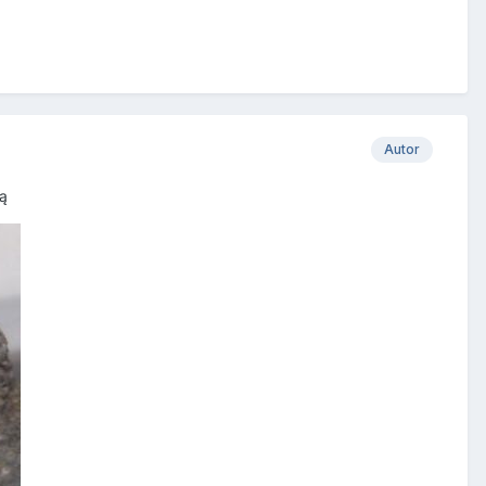
Autor
cą