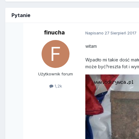
Pytanie
finucha
Napisano
27 Sierpień 2017
witam
Wpadło mi takie dość mał
może być?reszta fot i wy
Użytkownik forum
1,2k