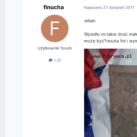
finucha
Napisano
27 Sierpień 2017
witam
Wpadło mi takie dość mał
może być?reszta fot i wy
Użytkownik forum
1,2k