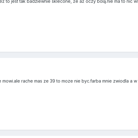
ież to jest tak badziewnie sklecone, że aż oczy bolą.nie ma to nic
ie mowi.ale rache mas ze 39 to moze nie byc.farba mnie zwiodla a 