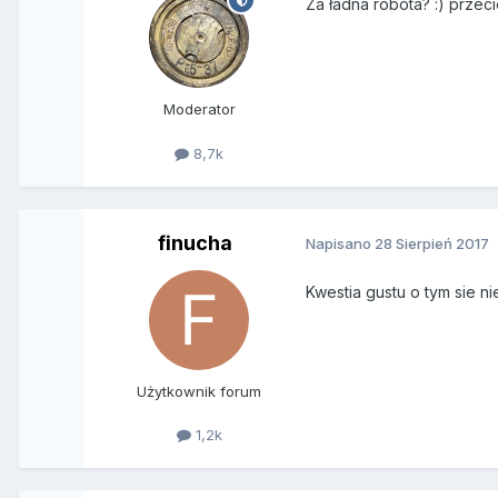
Za ładna robota? :) przec
Moderator
8,7k
finucha
Napisano
28 Sierpień 2017
Kwestia gustu o tym sie n
Użytkownik forum
1,2k