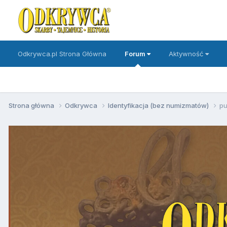
Odkrywca.pl Strona Główna
Forum
Aktywność
Strona główna
Odkrywca
Identyfikacja (bez numizmatów)
pu