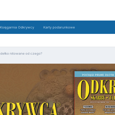
Księgarnia Odkrywcy
Karty podarunkowe
dełko nitowane od czego?