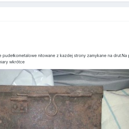
e pudełkometalowe nitowane z kazdej strony zamykane na drut.Na p
miary wkrótce