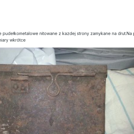
e pudełkometalowe nitowane z kazdej strony zamykane na drut.Na p
miary wkrótce