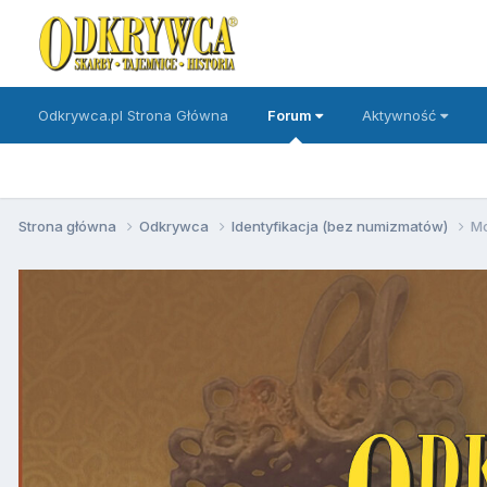
Odkrywca.pl Strona Główna
Forum
Aktywność
Strona główna
Odkrywca
Identyfikacja (bez numizmatów)
Mo