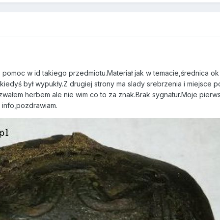
pomoc w id takiego przedmiotu.Materiał jak w temacie,średnica ok 
e kiedyś był wypukły.Z drugiej strony ma slady srebrzenia i miejs
azwałem herbem ale nie wim co to za znak.Brak sygnatur.Moje pie
e info,pozdrawiam.