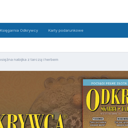
Księgarnia Odkrywcy
Karty podarunkowe
siężna nabijka z tarczą i herbem