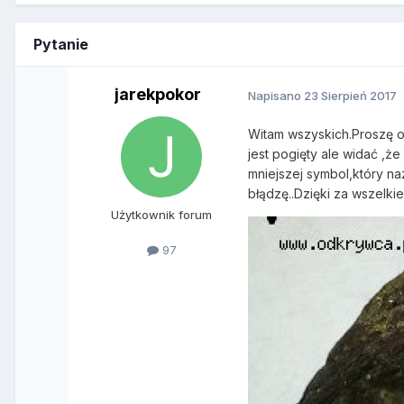
Pytanie
jarekpokor
Napisano
23 Sierpień 2017
Witam wszyskich.Proszę o 
jest pogięty ale widać ,ż
mniejszej symbol,który n
błądzę..Dzięki za wszelki
Użytkownik forum
97