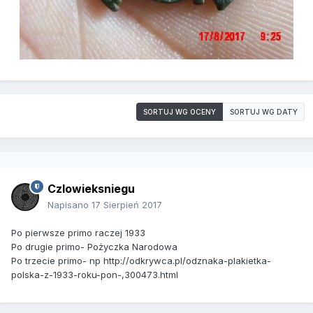
SORTUJ WG OCENY
SORTUJ WG DATY
Czlowieksniegu
Napisano
17 Sierpień 2017
Po pierwsze primo raczej 1933
Po drugie primo- Pożyczka Narodowa
Po trzecie primo- np http://odkrywca.pl/odznaka-plakietka-
polska-z-1933-roku-pon-,300473.html