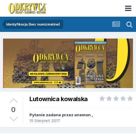
Identyfikacja (bez numizmatów)
Lutownica kowalska
0
Pytanie zadane przez
anemon
,
15 Sierpień 2017