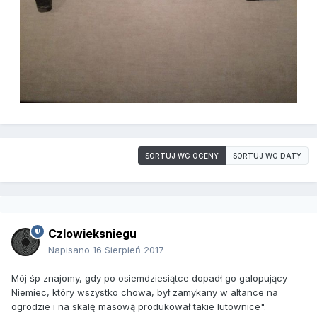
SORTUJ WG OCENY
SORTUJ WG DATY
Czlowieksniegu
Napisano
16 Sierpień 2017
Mój śp znajomy, gdy po osiemdziesiątce dopadł go galopujący
Niemiec, który wszystko chowa, był zamykany w altance na
ogrodzie i na skalę masową produkował takie lutownice".