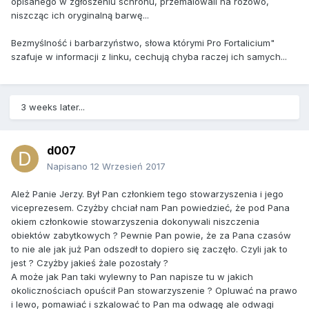
opisanego w zgłoszeniu schronu, przemalowali na różowo,
niszcząc ich oryginalną barwę...
Bezmyślność i barbarzyństwo, słowa którymi Pro Fortalicium"
szafuje w informacji z linku, cechują chyba raczej ich samych...
3 weeks later...
d007
Napisano
12 Wrzesień 2017
Ależ Panie Jerzy. Był Pan członkiem tego stowarzyszenia i jego
viceprezesem. Czyżby chciał nam Pan powiedzieć, że pod Pana
okiem członkowie stowarzyszenia dokonywali niszczenia
obiektów zabytkowych ? Pewnie Pan powie, że za Pana czasów
to nie ale jak już Pan odszedł to dopiero się zaczęło. Czyli jak to
jest ? Czyżby jakieś żale pozostały ?
A może jak Pan taki wylewny to Pan napisze tu w jakich
okolicznościach opuścił Pan stowarzyszenie ? Opluwać na prawo
i lewo, pomawiać i szkalować to Pan ma odwagę ale odwagi