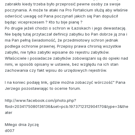
zabrakło kiedy trzeba było przeprosić pewne osoby za swoje
poczynania. A może te ataki na Pro Fortalicium służą aby właśnie
odwrócić uwagę od Pana poczynań jakich się Pan dopuścił
będąc viceprezesem ? Kto tu bije pianę ?
Po drugie jeżeli chodzi o schron w Łaziskach i jego dewastację.
Nie będę tutaj przytaczał definicji zabytku bo Pan dobrze ją zna i
ma Pan pełną świadomość, że przedmiotowy schron jednak
podlega ochronie prawnej. Przepisy prawa chronią wszystkie
zabytki, nie tylko zabytki wpisane do rejestru zabytków.
Właściciele i posiadacze zabytków zobowiązani są do opieki nad
nimi, w sposób opisany w ustawie, bez względu na ich stan
zachowania czy fakt wpisu do urzędowych rejestrów.
I na koniec podaję link, gdzie można zobaczyć wórczość" Pana
Jerzego pozostawiając to ocenie forum.
http://www.facebook.com/photo.php?
fbid=2034175080136136&set=pcb.1973712312904170&type=3&the
ater
Miłego dnia życzę
d007