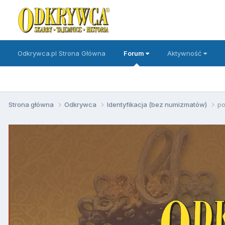
Odkrywca.pl Strona Główna
Forum
Aktywność
Strona główna
Odkrywca
Identyfikacja (bez numizmatów)
po