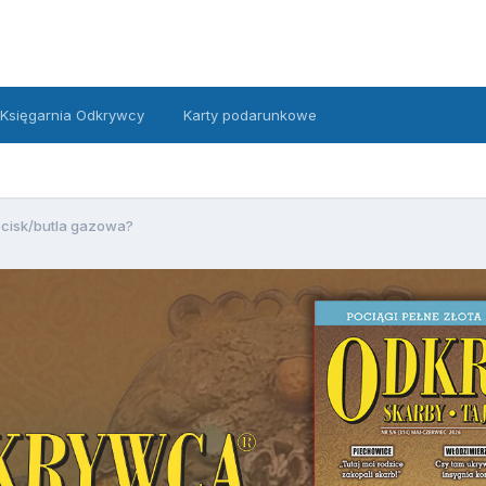
Księgarnia Odkrywcy
Karty podarunkowe
cisk/butla gazowa?