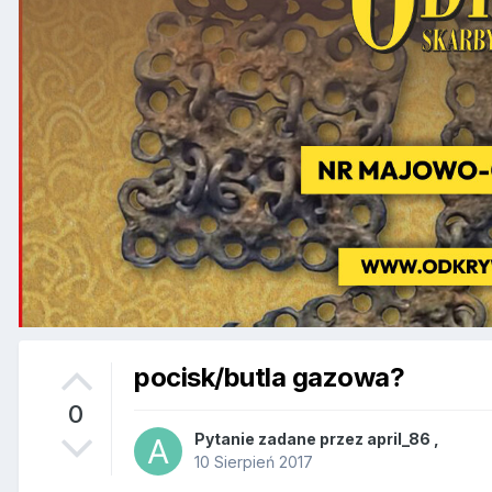
pocisk/butla gazowa?
0
Pytanie zadane przez
april_86
,
10 Sierpień 2017