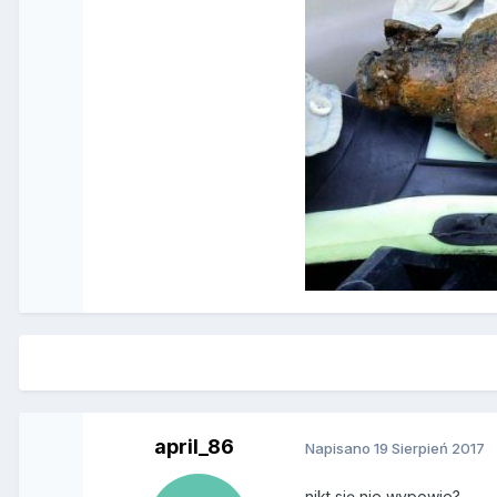
april_86
Napisano
19 Sierpień 2017
nikt się nie wypowie?