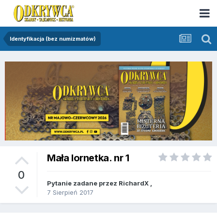
Identyfikacja (bez numizmatów)
Mała lornetka. nr 1
0
Pytanie zadane przez
RichardX
,
7 Sierpień 2017