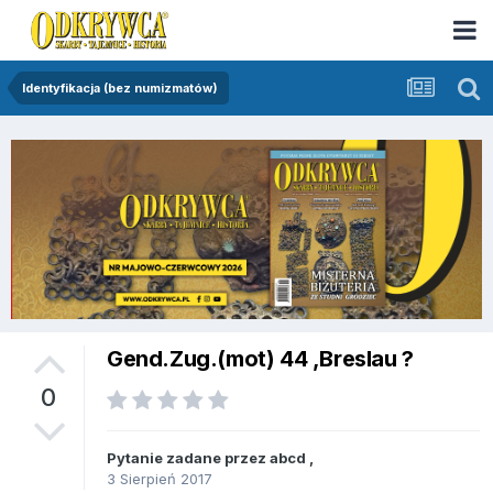
Identyfikacja (bez numizmatów)
Gend.Zug.(mot) 44 ,Breslau ?
0
Pytanie zadane przez
abcd
,
3 Sierpień 2017