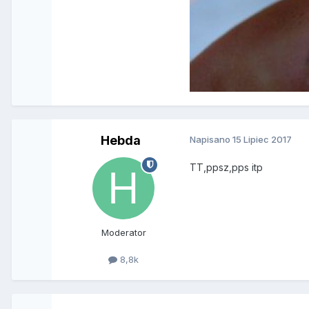
Hebda
Napisano
15 Lipiec 2017
TT,ppsz,pps itp
Moderator
8,8k