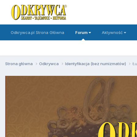
Odkrywca.pl Strona Główna
Forum
Aktywność
Strona główna
Odkrywca
Identyfikacja (bez numizmatów)
Ł