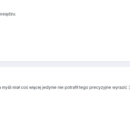
osiądzu.
yśli miał coś więcej jedynie nie potrafił tego precyzyjne wyrazić :