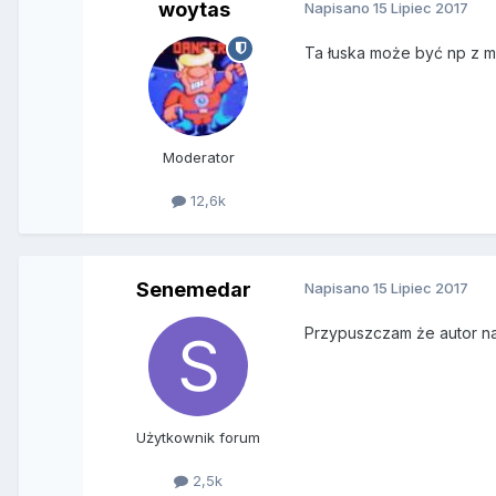
woytas
Napisano
15 Lipiec 2017
Ta łuska może być np z m
Moderator
12,6k
Senemedar
Napisano
15 Lipiec 2017
Przypuszczam że autor na m
Użytkownik forum
2,5k