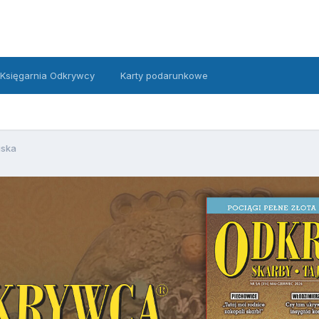
Księgarnia Odkrywcy
Karty podarunkowe
uska