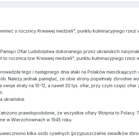
mnieć o rocznicy Krwawej niedzieli", punktu kulminacyjnego rzezi w
Pamięci Ofiar Ludobójstwa dokonanego przez ukraińskich nacjonalis
to rocznica tzw. Krwawej niedzieli", punktu kulminacyjnego rzezi w
rowadziła tego i następnego dnia ataki na Polaków mieszkających 
osób. Należy jednak pamiętać, że obie strony popełniały zbrodnie 
 swoje straty na 10-12, a nawet 20 tys. ofiar, przy czym część ofi
i.
 a ukraińskie
. Założono prawdopodobnie, że wszystkie ofiary Wołynia to Polacy
jne w Wierzchowinach w 1945 roku.
fii uwieczniono kilka osób cywilnych (przypuszczalnie świadków zbr