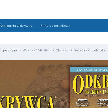
Księgarnia Odkrywcy
Karty podarunkowe
rii po wojnie
Wpadka TVP Historia. Chcieli upamiętnić rzeź wołyńską, al