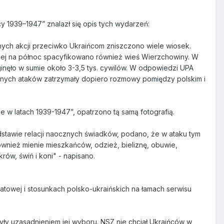
y 1939–1947” znalazł się opis tych wydarzeń:
nych akcji przeciwko Ukraińcom zniszczono wiele wiosek.
Dalej na północ spacyfikowano również wieś Wierzchowiny. W
ginęło w sumie około 3-3,5 tys. cywilów. W odpowiedzi UPA
emnych ataków zatrzymały dopiero rozmowy pomiędzy polskim i
ie w latach 1939-1947”, opatrzono tą samą fotografią.
dstawie relacji naocznych świadków, podano, że w ataku tym
ównież mienie mieszkańców, odzież, bieliznę, obuwie,
rów, świń i koni" - napisano.
atowej i stosunkach polsko-ukraińskich na łamach serwisu
były uzasadnieniem jej wyboru. NSZ nie chciał Ukraińców w