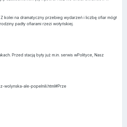
Z kolei na dramatyczny przebieg wydarzeń i liczbę ofiar mógł
rodziny padły ofiarami rzezi wołyńskiej.
ach. Przed stacją były już m.in. serwis wPolityce, Nasz
ez-wolynska-ale-popelnili.html#Prze