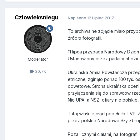
Czlowieksniegu
Napisano
12 Lipiec 2017
To archiwalne zdjęcie miało przypo
źródło fotografii.
11 lipca przypada Narodowy Dzień 
Ustanowiony przez parlament dzień 
Moderator
30,7k
Ukraińska Armia Powstańcza przep
etnicznej zginęło ponad 100 tys. 
odwetowe. Strona ukraińska ocenia
przyłączenia się do sprawców rzez
Nie UPA, a NSZ, ofiary nie polskie,
Tutaj właśnie błąd popełniło TVP
przez polskie Narodowe Siły Zbro
Poza licznymi ciałami, na fotogra