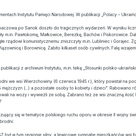
tach Instytutu Pamięci Narodowej. W publikacji „Polacy – Ukraińc
ubaczowa po Sanok doszło do tragicznych wydarzeń. W wyniku licz
liły m.in. Pawłokomę, Małkowice, Berezkę, Bachów i Piskorowice. 
łe rządowi komunistycznemu zniszczyły m.in. Lubliniec i Gorajec. Z
iązownicę i Borownicę. Zabito kilkaset osób cywilnych. Falę wzaj
ublikacji z archiwum Instytutu, m.in. tekę „Stosunki polsko-ukraińsk
odni we wsi Wierzchowiny (6 czerwca 1945 r.), który powstał na po
ężczyzn (...) a pozostałe osoby to kobiety i dzieci". Rabowano r
wali na wozy i wywieźli ze sobą. Zabrano też ze wsi znaczną ilość k
?
zujący się w tematyce polskiego ruchu oporu w okresie II wojny świ
brodni:
NSZ był w tym regionie silny, a lewicowe sympatie mieszkańców wsi 