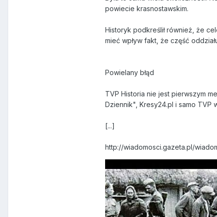
powiecie krasnostawskim.
Historyk podkreślił również, że c
mieć wpływ fakt, że część oddziału 
Powielany błąd
TVP Historia nie jest pierwszym me
Dziennik", Kresy24.pl i samo TVP 
[...]
http://wiadomosci.gazeta.pl/wiado