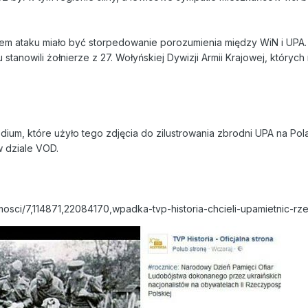
elem ataku miało być storpedowanie porozumienia między WiN i UPA. 
stanowili żołnierze z 27. Wołyńskiej Dywizji Armii Krajowej, których 
dium, które użyło tego zdjęcia do zilustrowania zbrodni UPA na Polak
w dziale VOD.
mosci/7,114871,22084170,wpadka-tvp-historia-chcieli-upamietnic-rz