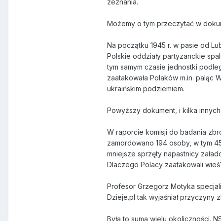
zeznania.
Możemy o tym przeczytać w dokumen
Na początku 1945 r. w pasie od L
Polskie oddziały partyzanckie spa
tym samym czasie jednostki podleg
zaatakowała Polaków m.in. paląc W
ukraińskim podziemiem.
Powyższy dokument, i kilka innych p
W raporcie komisji do badania zbr
zamordowano 194 osoby, w tym 45 m
mniejsze sprzęty napastnicy załado
Dlaczego Polacy zaatakowali wieś
Profesor Grzegorz Motyka specjali
Dzieje.pl tak wyjaśniał przyczyny z
Była to suma wielu okoliczności. 