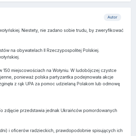
Autor
ołyńskiej. Niestety, nie zadano sobie trudu, by zweryfikować
tów na obywatelach II Rzeczypospolitej Polskiej.
ołyńskiej.
w 150 miejscowościach na Wołyniu. W ludobójczej czystce
wojenne, ponieważ polska partyzantka podejmowała akcje
ar zginęła z rąk UPA za pomoc udzielaną Polakom lub odmowę
. To zdjęcie przedstawia jednak Ukraińców pomordowanych
odni) i oficerów radzieckich, prawdopodobnie spisujących ich