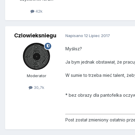
42k
Czlowieksniegu
Napisano
12 Lipiec 2017
Myślisz?
Ja bym jednak obstawiał, że pracuj
W sumie to trzeba mieć talent, żeby
Moderator
30,7k
* bez obrazy dla pantofelka oczyw
Post został zmieniony ostatnio pr