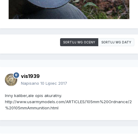
SORTUJ WG OCENY
SORTUJ WG DATY
vis1939
Napisano
10 Lipiec 2017
Inny kaliber,ale opis akuratny.
http://www.usarmymodels.com/ARTICLES/105mm%20Ordnance/2
%20105mmAmmunition.html