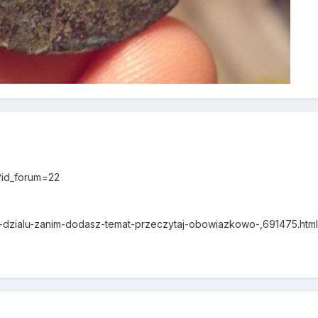
?id_forum=22
in-dzialu-zanim-dodasz-temat-przeczytaj-obowiazkowo-,691475.ht