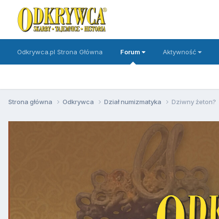
Odkrywca.pl Strona Główna
Forum
Aktywność
Strona główna
Odkrywca
Dział numizmatyka
Dziwny żeton?