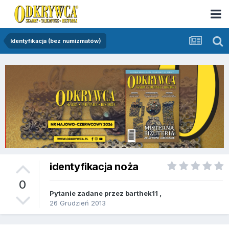
Identyfikacja (bez numizmatów)
identyfikacja noża
0
Pytanie zadane przez
barthek11
,
26 Grudzień 2013