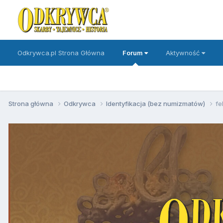
Odkrywca.pl Strona Główna
Forum
Aktywność
Strona główna
Odkrywca
Identyfikacja (bez numizmatów)
fe