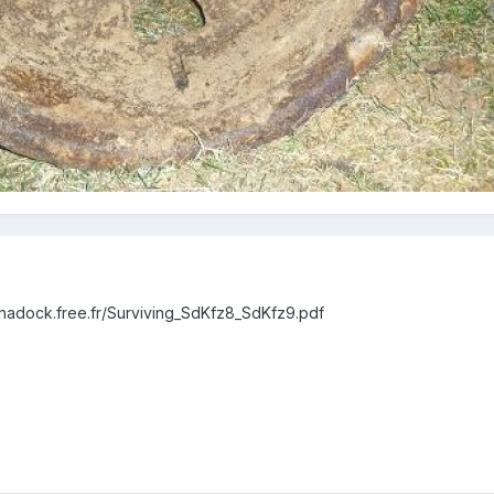
e.shadock.free.fr/Surviving_SdKfz8_SdKfz9.pdf