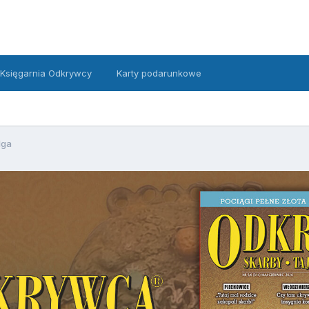
Księgarnia Odkrywcy
Karty podarunkowe
lga