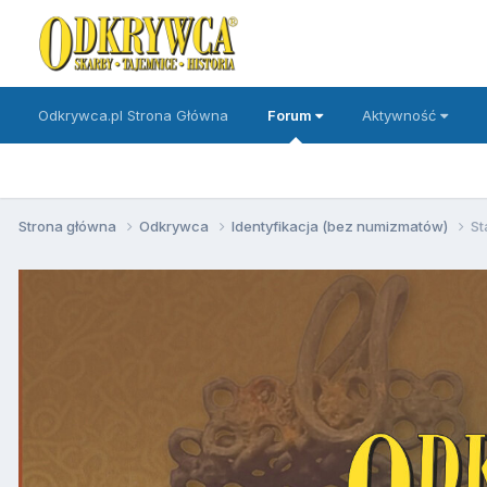
Odkrywca.pl Strona Główna
Forum
Aktywność
Strona główna
Odkrywca
Identyfikacja (bez numizmatów)
St