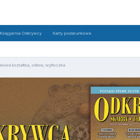
Księgarnia Odkrywcy
Karty podarunkowe
alowa kształtka, odlew, wytłoczka