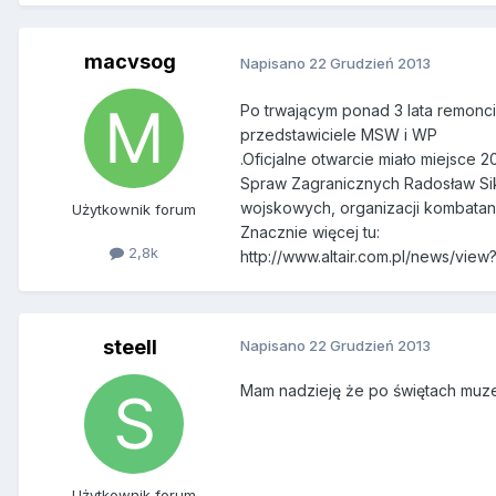
macvsog
Napisano
22 Grudzień 2013
Po trwającym ponad 3 lata remonci
przedstawiciele MSW i WP
.Oficjalne otwarcie miało miejsce 
Spraw Zagranicznych Radosław Sik
wojskowych, organizacji kombatanc
Użytkownik forum
Znacznie więcej tu:
2,8k
http://www.altair.com.pl/news/vie
steell
Napisano
22 Grudzień 2013
Mam nadzieję że po świętach muze
Użytkownik forum