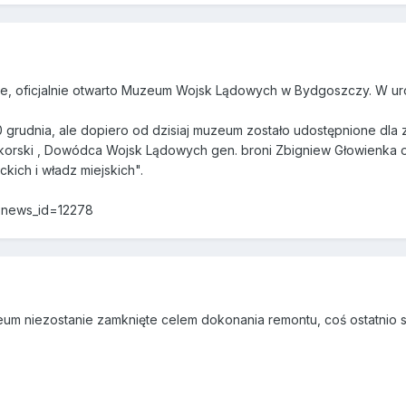
e, oficjalnie otwarto Muzeum Wojsk Lądowych w Bydgoszczy. W uroc
20 grudnia, ale dopiero od dzisiaj muzeum zostało udostępnione dla z
orski , Dowódca Wojsk Lądowych gen. broni Zbigniew Głowienka ora
kich i władz miejskich".
w?news_id=12278
um niezostanie zamknięte celem dokonania remontu, coś ostatnio s