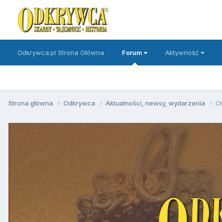
Odkrywca.pl Strona Główna
Forum
Aktywność
Strona główna
Odkrywca
Aktualności, newsy, wydarzenia
O