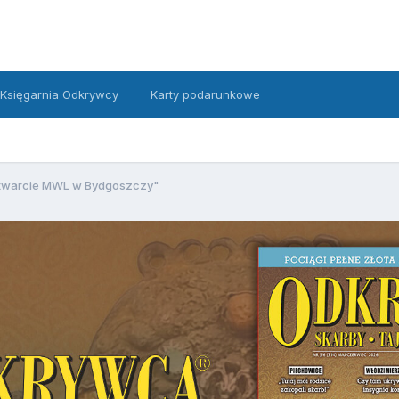
Księgarnia Odkrywcy
Karty podarunkowe
twarcie MWL w Bydgoszczy"