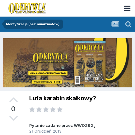
Identyfikacja (bez numizmatów)
Lufa karabin skałkowy?
0
Pytanie zadane przez
WWO292
,
21 Grudzień 2013