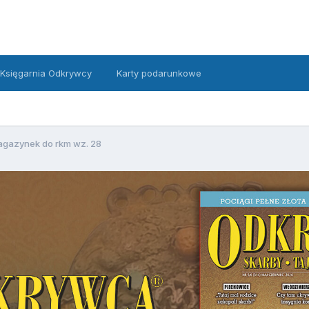
Księgarnia Odkrywcy
Karty podarunkowe
gazynek do rkm wz. 28