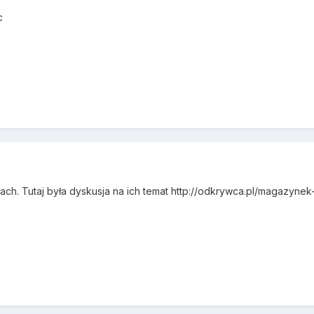
c
3
ch. Tutaj była dyskusja na ich temat http://odkrywca.pl/magazyne