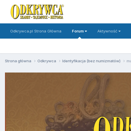
Odkrywca.pl Strona Główna
Forum
Aktywność
Strona główna
Odkrywca
Identyfikacja (bez numizmatów)
ma