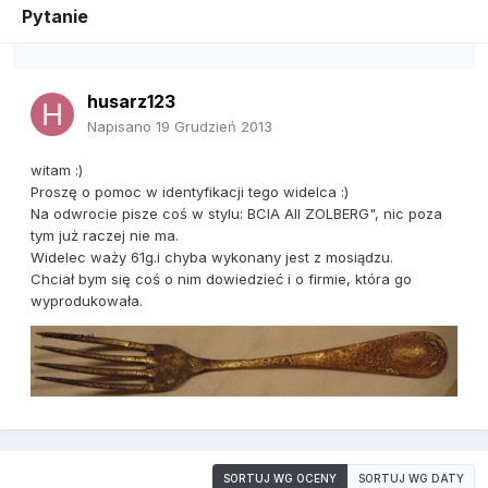
Pytanie
husarz123
Napisano
19 Grudzień 2013
witam :)
Proszę o pomoc w identyfikacji tego widelca :)
Na odwrocie pisze coś w stylu: BCIA AII ZOLBERG", nic poza
tym już raczej nie ma.
Widelec waży 61g.i chyba wykonany jest z mosiądzu.
Chciał bym się coś o nim dowiedzieć i o firmie, która go
wyprodukowała.
SORTUJ WG OCENY
SORTUJ WG DATY