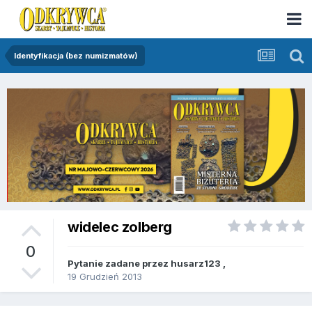
Identyfikacja (bez numizmatów)
widelec zolberg
0
Pytanie zadane przez
husarz123
,
19 Grudzień 2013