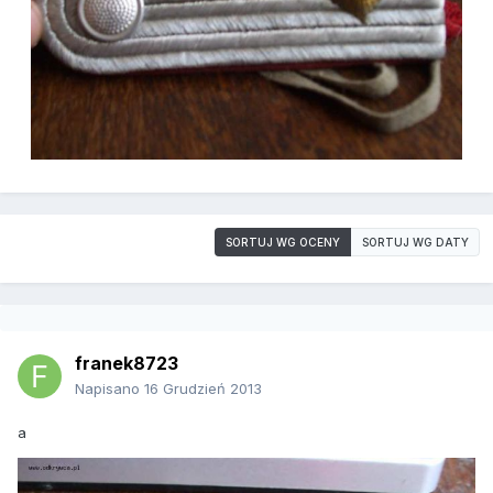
SORTUJ WG OCENY
SORTUJ WG DATY
franek8723
Napisano
16 Grudzień 2013
a