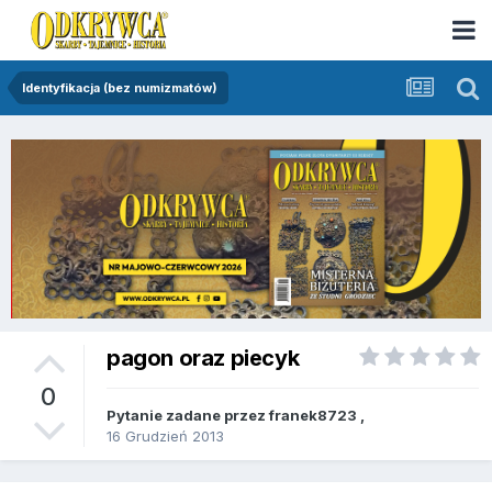
Identyfikacja (bez numizmatów)
pagon oraz piecyk
0
Pytanie zadane przez
franek8723
,
16 Grudzień 2013