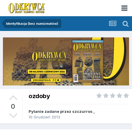
Identyfikacja (bez numizmatów)
ozdoby
0
Pytanie zadane przez
szczurros
,
10 Grudzień 2013