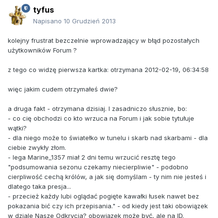
tyfus
Napisano
10 Grudzień 2013
kolejny frustrat bezczelnie wprowadzający w błąd pozostałych
użytkowników Forum ?
z tego co widzę pierwsza kartka: otrzymana 2012-02-19, 06:34:58
więc jakim cudem otrzymałeś dwie?
a druga fakt - otrzymana dzisiaj. I zasadniczo słusznie, bo:
- co cię obchodzi co kto wrzuca na Forum i jak sobie tytułuje
wątki?
- dla niego może to światełko w tunelu i skarb nad skarbami - dla
ciebie zwykły złom.
- lega Marine_1357 miał 2 dni temu wrzucić resztę tego
"podsumowania sezonu czekamy niecierpliwie" - podobno
cierpliwość cechą królów, a jak się domyślam - ty nim nie jesteś i
dlatego taka presja...
- przecież każdy lubi oglądać pogięte kawałki łusek nawet bez
pokazania bić czy ich przepisania." - od kiedy jest taki obowiązek
w dziale Nasze Odkrycia? obowiązek może być, ale na ID.