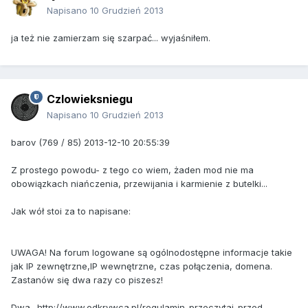
Napisano
10 Grudzień 2013
ja też nie zamierzam się szarpać... wyjaśniłem.
Czlowieksniegu
Napisano
10 Grudzień 2013
barov (769 / 85) 2013-12-10 20:55:39
Z prostego powodu- z tego co wiem, żaden mod nie ma
obowiązkach niańczenia, przewijania i karmienie z butelki...
Jak wół stoi za to napisane:
UWAGA! Na forum logowane są ogólnodostępne informacje takie
jak IP zewnętrzne,IP wewnętrzne, czas połączenia, domena.
Zastanów się dwa razy co piszesz!
Dwa- http://www.odkrywca.pl/regulamin-przeczytaj-przed-