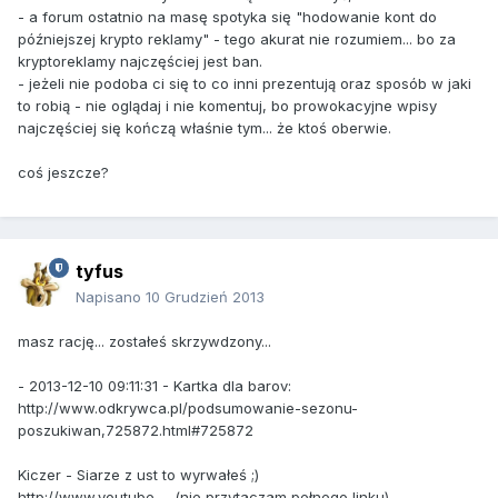
- a forum ostatnio na masę spotyka się "hodowanie kont do
późniejszej krypto reklamy" - tego akurat nie rozumiem... bo za
kryptoreklamy najczęściej jest ban.
- jeżeli nie podoba ci się to co inni prezentują oraz sposób w jaki
to robią - nie oglądaj i nie komentuj, bo prowokacyjne wpisy
najczęściej się kończą właśnie tym... że ktoś oberwie.
coś jeszcze?
tyfus
Napisano
10 Grudzień 2013
masz rację... zostałeś skrzywdzony...
- 2013-12-10 09:11:31 - Kartka dla barov:
http://www.odkrywca.pl/podsumowanie-sezonu-
poszukiwan,725872.html#725872
Kiczer - Siarze z ust to wyrwałeś ;)
http://www.youtube......(nie przytaczam pełnego linku)