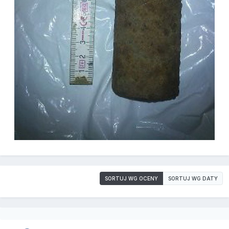
SORTUJ WG OCENY
SORTUJ WG DATY