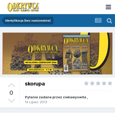
Identyfikacja (bez numizmatów)
skorupa
0
Pytanie zadane przez
ciekawyswita
,
14 Lipiec 2013