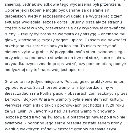
śmiercią. Jednak świadkowie tego wydarzenia byli przerażeni.
Upiorne jęki i kopanie mogło być uznane za działanie sił
diabelskich. Kiedy nieszczęśnikowi udało się wygrzebać z ziemi,
sytuacja wyglądała jeszcze gorzej. Brudny, oszalały ze strachu
często biegał w koło, przewracał się czy wykonywał obłąkańcze
ruchy. Z reguły był brany za wampira czy strzygę – obcinano mu
głowę, kładziono ją między nogami upiora. Czasem dla pewności
przebijano mu serce osinowym kołkiem. To miało zatrzymać
nieboszczyka w grobie. W przypadku osób stanu szlacheckiego
przy miejscu pochówku stawiano na trzy dni straż, która miała w
przypadku ożycia zmarłego sprawdzić, czy padł on ofiarą pomyłki
medycznej czy też naprawdę jest upiorem.
Gliwice to nie jedyne miejsce w Polsce, gdzie praktykowano ten
typ pochówku. Strach przed wampirami był bardzo silny w
Bieszczadach i na Podkarpaciu - obszarach zamieszkałych przez
Łemków i Bojków. Wiara w wampiry była elementem ich kultury.
Pierwsze wzmianki o takich pochówkach pochodzą z 1529 roku
ze wsi Lalin. W Jaworniku nad Osławicą wampiry chowano
jeszcze przed II wojną światową, a ostatniego nawet po II wojnie
światowej - podobno jego serce przebite zostało zębem brony.
Według niektórych źródeł większość grobów na tamtejszym