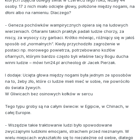
których zdjęcia obiegły świat w czerwcu tego roku, leżały 44
osoby. 17 z nich miało odcięte głowy, położone między nogami, na
dłoni albo na ramieniu. Dlaczego?
- Geneza pochówków wampirycznych opiera się na ludowych
wierzeniach. Ofiarami takich praktyk padali ludzie chorzy, za
niscy, za wysocy czy garbaci. Krótko mówiąc, różniący się w jakiś
sposób od „normalnych”. Kiedy przychodziło zagrożenie w
postaci np. morowego powietrza, potrzebowano kozłów
ofiarnych, którymi bardzo często byli właśnie tacy Bogu ducha
winni ludzie – mówi tvn24.pl archeolog dr Jacek Pierzak.
I dodaje: Ucięta głowa między nogami była jednym ze sposobów
na to, żeby zło, które ci ludzie mieli mieć w sobie, nie powróciło
do świata żywych.
W Gliwicach bez osinowych kołków w sercu
Tego typu groby są na całym świecie: w Egipcie, w Chinach, w
całej Europie.
- Wszędzie takie traktowanie ludzi było spowodowane
zwyczajnymi ludzkimi emocjami, strachem przed nieznanym. W
wielu miejscach wykształciło się to niezależnie od siebie, dlatego