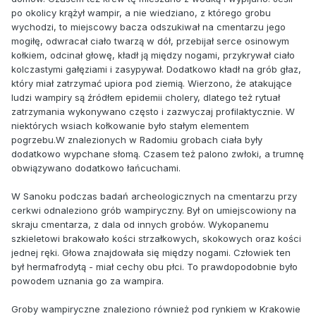
po okolicy krążył wampir, a nie wiedziano, z którego grobu
wychodzi, to miejscowy bacza odszukiwał na cmentarzu jego
mogiłę, odwracał ciało twarzą w dół, przebijał serce osinowym
kołkiem, odcinał głowę, kładł ją między nogami, przykrywał ciało
kolczastymi gałęziami i zasypywał. Dodatkowo kładł na grób głaz,
który miał zatrzymać upiora pod ziemią. Wierzono, że atakujące
ludzi wampiry są źródłem epidemii cholery, dlatego też rytuał
zatrzymania wykonywano często i zazwyczaj profilaktycznie. W
niektórych wsiach kołkowanie było stałym elementem
pogrzebu.W znalezionych w Radomiu grobach ciała były
dodatkowo wypchane słomą. Czasem też palono zwłoki, a trumnę
obwiązywano dodatkowo łańcuchami.
W Sanoku podczas badań archeologicznych na cmentarzu przy
cerkwi odnaleziono grób wampiryczny. Był on umiejscowiony na
skraju cmentarza, z dala od innych grobów. Wykopanemu
szkieletowi brakowało kości strzałkowych, skokowych oraz kości
jednej ręki. Głowa znajdowała się między nogami. Człowiek ten
był hermafrodytą - miał cechy obu płci. To prawdopodobnie było
powodem uznania go za wampira.
Groby wampiryczne znaleziono również pod rynkiem w Krakowie