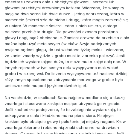
cmentarzu zawiera cała z obciętymi głowami i sercami lub
głowami przebitymi drewnianym kołkiem. Wierzono, że wampiry
mają po dwa serca lub dwie dusze - jedną ochrzczoną, która w
momencie śmierci szła do niebo i drugą, która mogła zamienić się
w upiora. W momencie śmierci jedno z nich umiera, dlatego
należało przebić to drugie. Dla pewności czasem przebijano
głowy i nogi, bądź obcinano je. Zamiast drewna do przebicia ciała
można było użyć metalowych ćwieków. Szyje podejrzanych
owijano pędami głogu, do ust wkładano łyżkę maku - wierzono,
że zanim zmarły wyjdzie z grobu musi te ziarenka policzyć. Jeśli
będzie ich wystarczająco dużo, to może mu to zająć całą noc. W
innych rejonach w tym samym celu wysypywano mak wokół
grobu i w stronę wsi. Do liczenia wysypywano też nasiona dzikiej
róży. Innym sposobem na zatrzymanie martwego w grobie było
umieszczenie mu pod językiem dwóch igieł.
Na wschodzie, w okolicach Sanu najpierw modlono się o duszę
zmarłego i stosowano zaklęcia mające utrzymać go w grobie.
Jeśli zachodziło podejrzenie, że te zabiegi nie wystarczają, to
odkopywano ciało i kładziono mu na piersi sierp. Kolejnym
krokiem było obcięcie głowy i położenie jej między nogami. Krew
zmarłego zbierano i robiono nią znaki ochronne na drzwiach
domów. Czasem też krew tę mieszano z wódką i wypijano. Jeśli