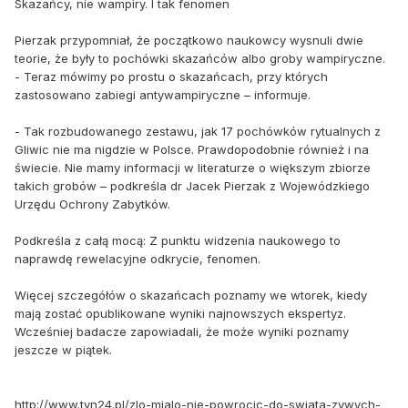
Skazańcy, nie wampiry. I tak fenomen
Pierzak przypomniał, że początkowo naukowcy wysnuli dwie
teorie, że były to pochówki skazańców albo groby wampiryczne.
- Teraz mówimy po prostu o skazańcach, przy których
zastosowano zabiegi antywampiryczne – informuje.
- Tak rozbudowanego zestawu, jak 17 pochówków rytualnych z
Gliwic nie ma nigdzie w Polsce. Prawdopodobnie również i na
świecie. Nie mamy informacji w literaturze o większym zbiorze
takich grobów – podkreśla dr Jacek Pierzak z Wojewódzkiego
Urzędu Ochrony Zabytków.
Podkreśla z całą mocą: Z punktu widzenia naukowego to
naprawdę rewelacyjne odkrycie, fenomen.
Więcej szczegółów o skazańcach poznamy we wtorek, kiedy
mają zostać opublikowane wyniki najnowszych ekspertyz.
Wcześniej badacze zapowiadali, że może wyniki poznamy
jeszcze w piątek.
http://www.tvn24.pl/zlo-mialo-nie-powrocic-do-swiata-zywych-