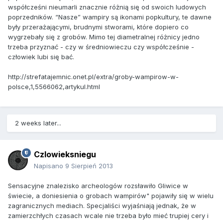
współcześni nieumarli znacznie różnią się od swoich ludowych
poprzedników. “Nasze” wampiry są ikonami popkultury, te dawne
były przerażającymi, brudnymi stworami, które dopiero co
wygrzebały się z grobów. Mimo tej diametralnej różnicy jedno
trzeba przyznać - czy w średniowieczu czy współcześnie -
człowiek lubi się bać.
http://strefatajemnic.onet.pl/extra/groby-wampirow-w-
polsce,1,5566062,artykul.html
2 weeks later...
Czlowieksniegu
Napisano
9 Sierpień 2013
Sensacyjne znalezisko archeologów rozsławiło Gliwice w
świecie, a doniesienia o grobach wampirów" pojawiły się w wielu
zagranicznych mediach. Specjaliści wyjaśniają jednak, że w
zamierzchłych czasach wcale nie trzeba było mieć trupiej cery i