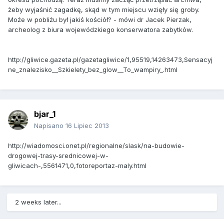
żeby wyjaśnić zagadkę, skąd w tym miejscu wzięły się groby.
Może w pobliżu był jakiś kościół? - mówi dr Jacek Pierzak,
archeolog z biura wojewódzkiego konserwatora zabytków.
http://gliwice.gazeta.pl/gazetagliwice/1,95519,14263473,Sensacyj
ne_znalezisko__Szkielety_bez_glow__To_wampiry_.html
bjar_1
Napisano
16 Lipiec 2013
http://wiadomosci.onet.pl/regionalne/slask/na-budowie-
drogowej-trasy-srednicowej-w-
gliwicach-,5561471,0,fotoreportaz-maly.html
2 weeks later...