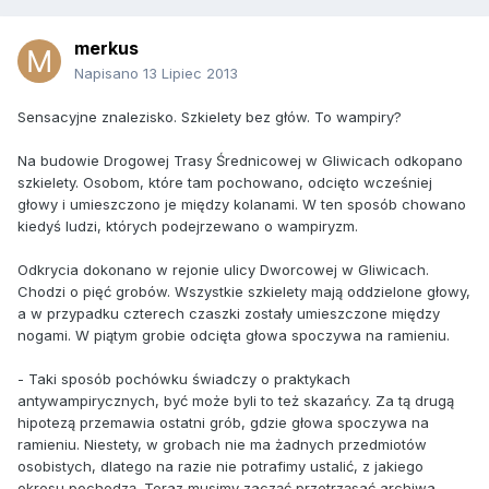
merkus
Napisano
13 Lipiec 2013
Sensacyjne znalezisko. Szkielety bez głów. To wampiry?
Na budowie Drogowej Trasy Średnicowej w Gliwicach odkopano
szkielety. Osobom, które tam pochowano, odcięto wcześniej
głowy i umieszczono je między kolanami. W ten sposób chowano
kiedyś ludzi, których podejrzewano o wampiryzm.
Odkrycia dokonano w rejonie ulicy Dworcowej w Gliwicach.
Chodzi o pięć grobów. Wszystkie szkielety mają oddzielone głowy,
a w przypadku czterech czaszki zostały umieszczone między
nogami. W piątym grobie odcięta głowa spoczywa na ramieniu.
- Taki sposób pochówku świadczy o praktykach
antywampirycznych, być może byli to też skazańcy. Za tą drugą
hipotezą przemawia ostatni grób, gdzie głowa spoczywa na
ramieniu. Niestety, w grobach nie ma żadnych przedmiotów
osobistych, dlatego na razie nie potrafimy ustalić, z jakiego
okresu pochodzą. Teraz musimy zacząć przetrząsać archiwa,