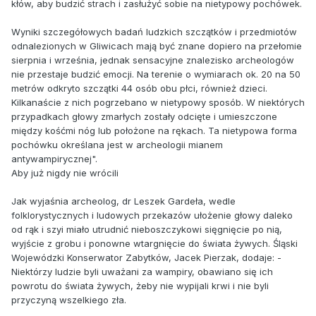
kłów, aby budzić strach i zasłużyć sobie na nietypowy pochówek.
Wyniki szczegółowych badań ludzkich szczątków i przedmiotów
odnalezionych w Gliwicach mają być znane dopiero na przełomie
sierpnia i września, jednak sensacyjne znalezisko archeologów
nie przestaje budzić emocji. Na terenie o wymiarach ok. 20 na 50
metrów odkryto szczątki 44 osób obu płci, również dzieci.
Kilkanaście z nich pogrzebano w nietypowy sposób. W niektórych
przypadkach głowy zmarłych zostały odcięte i umieszczone
między kośćmi nóg lub położone na rękach. Ta nietypowa forma
pochówku określana jest w archeologii mianem
antywampirycznej".
Aby już nigdy nie wrócili
Jak wyjaśnia archeolog, dr Leszek Gardeła, wedle
folklorystycznych i ludowych przekazów ułożenie głowy daleko
od rąk i szyi miało utrudnić nieboszczykowi sięgnięcie po nią,
wyjście z grobu i ponowne wtargnięcie do świata żywych. Śląski
Wojewódzki Konserwator Zabytków, Jacek Pierzak, dodaje: -
Niektórzy ludzie byli uważani za wampiry, obawiano się ich
powrotu do świata żywych, żeby nie wypijali krwi i nie byli
przyczyną wszelkiego zła.