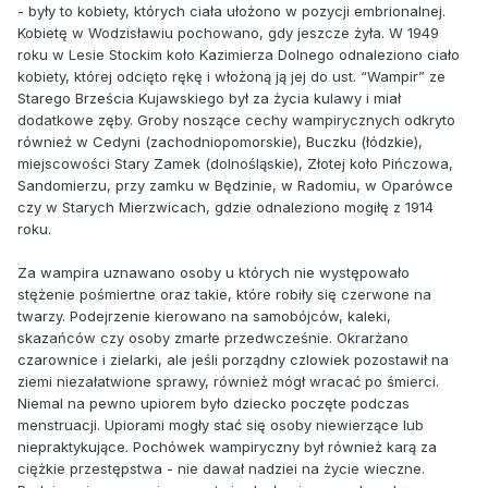
- były to kobiety, których ciała ułożono w pozycji embrionalnej.
Kobietę w Wodzisławiu pochowano, gdy jeszcze żyła. W 1949
roku w Lesie Stockim koło Kazimierza Dolnego odnaleziono ciało
kobiety, której odcięto rękę i włożoną ją jej do ust. “Wampir” ze
Starego Brześcia Kujawskiego był za życia kulawy i miał
dodatkowe zęby. Groby noszące cechy wampirycznych odkryto
również w Cedyni (zachodniopomorskie), Buczku (łódzkie),
miejscowości Stary Zamek (dolnośląskie), Złotej koło Pińczowa,
Sandomierzu, przy zamku w Będzinie, w Radomiu, w Oparówce
czy w Starych Mierzwicach, gdzie odnaleziono mogiłę z 1914
roku.
Za wampira uznawano osoby u których nie występowało
stężenie pośmiertne oraz takie, które robiły się czerwone na
twarzy. Podejrzenie kierowano na samobójców, kaleki,
skazańców czy osoby zmarłe przedwcześnie. Okrarżano
czarownice i zielarki, ale jeśli porządny czlowiek pozostawił na
ziemi niezałatwione sprawy, również mógł wracać po śmierci.
Niemal na pewno upiorem było dziecko poczęte podczas
menstruacji. Upiorami mogły stać się osoby niewierzące lub
niepraktykujące. Pochówek wampiryczny był również karą za
ciężkie przestępstwa - nie dawał nadziei na życie wieczne.