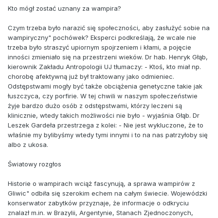
Kto mógł zostać uznany za wampira?
Czym trzeba było narazić się społeczności, aby zasłużyć sobie na
wampiryczny" pochówek? Eksperci podkreślają, że wcale nie
trzeba było straszyć upiornym spojrzeniem i kłami, a pojęcie
inności zmieniało się na przestrzeni wieków. Dr hab. Henryk Głąb,
kierownik Zakładu Antropologii UJ tłumaczy: - Ktoś, kto miał np.
chorobę afektywną już był traktowany jako odmieniec.
Odstępstwami mogły być także obciążenia genetyczne takie jak
łuszczyca, czy porfirie. W tej chwili w naszym społeczeństwie
żyje bardzo dużo osób z odstępstwami, którzy leczeni są
klinicznie, wtedy takich możliwości nie było - wyjaśnia Głąb. Dr
Leszek Gardeła przestrzega z kolei: - Nie jest wykluczone, że to
właśnie my bylibyśmy wtedy tymi innymi i to na nas patrzyłoby się
albo z ukosa.
Światowy rozgłos
Historie o wampirach wciąż fascynują, a sprawa wampirów z
Gliwic" odbiła się szerokim echem na całym świecie. Wojewódzki
konserwator zabytków przyznaje, że informacje o odkryciu
znalazł m.in. w Brazylii, Argentynie, Stanach Zjednoczonych,