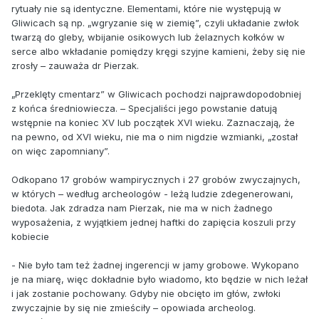
rytuały nie są identyczne. Elementami, które nie występują w
Gliwicach są np. „wgryzanie się w ziemię”, czyli układanie zwłok
twarzą do gleby, wbijanie osikowych lub żelaznych kołków w
serce albo wkładanie pomiędzy kręgi szyjne kamieni, żeby się nie
zrosły – zauważa dr Pierzak.
„Przeklęty cmentarz” w Gliwicach pochodzi najprawdopodobniej
z końca średniowiecza. – Specjaliści jego powstanie datują
wstępnie na koniec XV lub początek XVI wieku. Zaznaczają, że
na pewno, od XVI wieku, nie ma o nim nigdzie wzmianki, „został
on więc zapomniany”.
Odkopano 17 grobów wampirycznych i 27 grobów zwyczajnych,
w których – według archeologów - leżą ludzie zdegenerowani,
biedota. Jak zdradza nam Pierzak, nie ma w nich żadnego
wyposażenia, z wyjątkiem jednej haftki do zapięcia koszuli przy
kobiecie
- Nie było tam też żadnej ingerencji w jamy grobowe. Wykopano
je na miarę, więc dokładnie było wiadomo, kto będzie w nich leżał
i jak zostanie pochowany. Gdyby nie obcięto im głów, zwłoki
zwyczajnie by się nie zmieściły – opowiada archeolog.