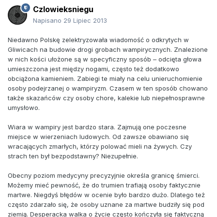
Czlowieksniegu
Napisano
29 Lipiec 2013
Niedawno Polskę zelektryzowała wiadomość o odkrytych w
Gliwicach na budowie drogi grobach wampirycznych. Znalezione
w nich kości ułożone są w specyficzny sposób – odcięta głowa
umieszczona jest między nogami, często też dodatkowo
obciążona kamieniem. Zabiegi te miały na celu unieruchomienie
osoby podejrzanej o wampiryzm. Czasem w ten sposób chowano
także skazańców czy osoby chore, kalekie lub niepełnosprawne
umysłowo.
Wiara w wampiry jest bardzo stara. Zajmują one poczesne
miejsce w wierzeniach ludowych. Od zawsze obawiano się
wracających zmarłych, którzy polować mieli na żywych. Czy
strach ten był bezpodstawny? Niezupełnie.
Obecny poziom medycyny precyzyjnie określa granicę śmierci.
Możemy mieć pewność, że do trumien trafiają osoby faktycznie
martwe. Niegdyś błędów w ocenie było bardzo dużo. Dlatego też
często zdarzało się, że osoby uznane za martwe budziły się pod
ziemią. Desperacka walka o życie często kończyła się faktyczną