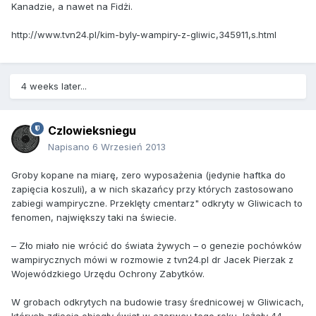
Kanadzie, a nawet na Fidżi.
http://www.tvn24.pl/kim-byly-wampiry-z-gliwic,345911,s.html
4 weeks later...
Czlowieksniegu
Napisano
6 Wrzesień 2013
Groby kopane na miarę, zero wyposażenia (jedynie haftka do
zapięcia koszuli), a w nich skazańcy przy których zastosowano
zabiegi wampiryczne. Przeklęty cmentarz" odkryty w Gliwicach to
fenomen, największy taki na świecie.
– Zło miało nie wrócić do świata żywych – o genezie pochówków
wampirycznych mówi w rozmowie z tvn24.pl dr Jacek Pierzak z
Wojewódzkiego Urzędu Ochrony Zabytków.
W grobach odkrytych na budowie trasy średnicowej w Gliwicach,