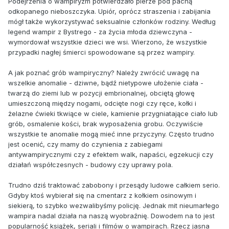
Podejrzenia o wampiryzm potwierdzało pierze pod pachą
odkopanego nieboszczyka. Upiór, oprócz straszenia i zabijania
mógł także wykorzystywać seksualnie członków rodziny. Według
legend wampir z Bystrego - za życia młoda dziewczyna -
wymordował wszystkie dzieci we wsi. Wierzono, że wszystkie
przypadki nagłej śmierci spowodowane są przez wampiry.
A jak poznać grób wampiryczny? Należy zwrócić uwagę na
wszelkie anomalie - dziwne, bądź nietypowe ułożenie ciała -
twarzą do ziemi lub w pozycji embrionalnej, obciętą głowę
umieszczoną między nogami, odcięte nogi czy ręce, kołki i
żelazne ćwieki tkwiące w ciele, kamienie przygniatające ciało lub
grób, osmalenie kości, brak wyposażenia grobu. Oczywiście
wszystkie te anomalie mogą mieć inne przyczyny. Często trudno
jest ocenić, czy mamy do czynienia z zabiegami
antywampirycznymi czy z efektem walk, napaści, egzekucji czy
działań współczesnych - budowy czy uprawy pola.
Trudno dziś traktować zabobony i przesądy ludowe całkiem serio.
Gdyby ktoś wybierał się na cmentarz z kołkiem osinowym i
siekierą, to szybko wezwalibyśmy policję. Jednak mit nieumarłego
wampira nadal działa na naszą wyobraźnię. Dowodem na to jest
popularność książek, seriali i filmów o wampirach. Rzecz jasna