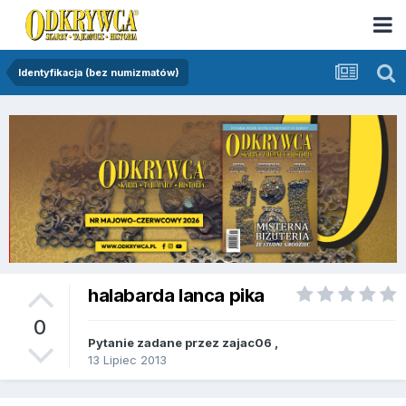
Identyfikacja (bez numizmatów)
halabarda lanca pika
0
Pytanie zadane przez
zajac06
,
13 Lipiec 2013