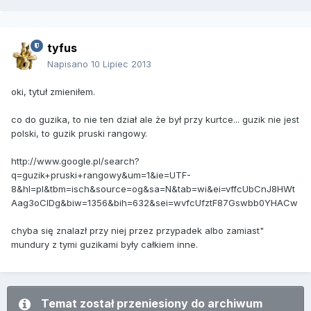
tyfus
Napisano
10 Lipiec 2013
oki, tytuł zmieniłem.
co do guzika, to nie ten dział ale że był przy kurtce... guzik nie jest
polski, to guzik pruski rangowy.
http://www.google.pl/search?
q=guzik+pruski+rangowy&um=1&ie=UTF-
8&hl=pl&tbm=isch&source=og&sa=N&tab=wi&ei=vffcUbCnJ8HWt
Aag3oCIDg&biw=1356&bih=632&sei=wvfcUfztF87Gswbb0YHACw
chyba się znalazł przy niej przez przypadek albo zamiast"
mundury z tymi guzikami były całkiem inne.
Temat został przeniesiony do archiwum