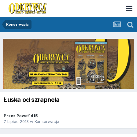
Konserwacja
Łuska od szrapnela
Przez
Paweł1415
7 Lipiec 2013
w
Konserwacja