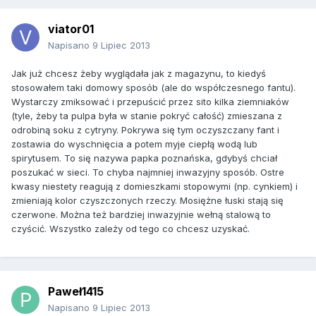
viator01
Napisano
9 Lipiec 2013
Jak już chcesz żeby wyglądała jak z magazynu, to kiedyś
stosowałem taki domowy sposób (ale do współczesnego fantu).
Wystarczy zmiksować i przepuścić przez sito kilka ziemniaków
(tyle, żeby ta pulpa była w stanie pokryć całość) zmieszana z
odrobiną soku z cytryny. Pokrywa się tym oczyszczany fant i
zostawia do wyschnięcia a potem myje ciepłą wodą lub
spirytusem. To się nazywa papka poznańska, gdybyś chciał
poszukać w sieci. To chyba najmniej inwazyjny sposób. Ostre
kwasy niestety reagują z domieszkami stopowymi (np. cynkiem) i
zmieniają kolor czyszczonych rzeczy. Mosiężne łuski stają się
czerwone. Można też bardziej inwazyjnie wełną stalową to
czyścić. Wszystko zależy od tego co chcesz uzyskać.
Paweł1415
Napisano
9 Lipiec 2013