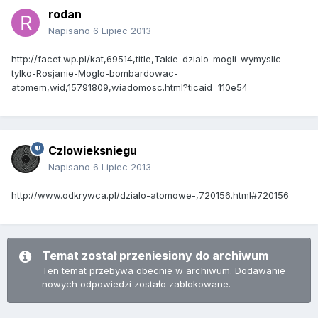
rodan
Napisano
6 Lipiec 2013
http://facet.wp.pl/kat,69514,title,Takie-dzialo-mogli-wymyslic-
tylko-Rosjanie-Moglo-bombardowac-
atomem,wid,15791809,wiadomosc.html?ticaid=110e54
Czlowieksniegu
Napisano
6 Lipiec 2013
http://www.odkrywca.pl/dzialo-atomowe-,720156.html#720156
Temat został przeniesiony do archiwum
Ten temat przebywa obecnie w archiwum. Dodawanie
nowych odpowiedzi zostało zablokowane.