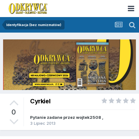
Identyfikacja (bez numizmatów)
Cyrkiel
0
Pytanie zadane przez
wojtek2508
,
3 Lipiec 2013