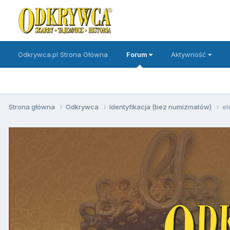
Odkrywca.pl Strona Główna
Forum
Aktywność
Strona główna
Odkrywca
Identyfikacja (bez numizmatów)
el