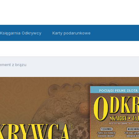
Księgarnia Odkrywcy
Karty podarunkowe
ement z brązu