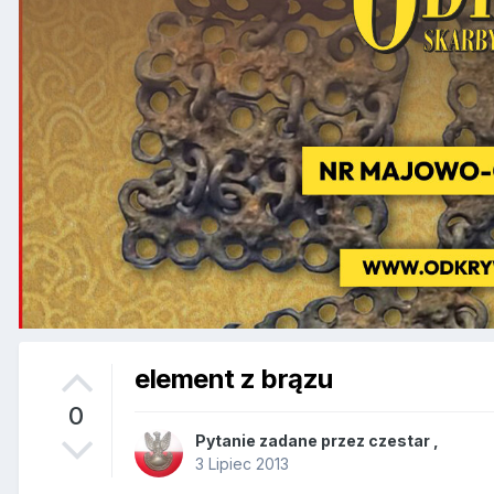
element z brązu
0
Pytanie zadane przez
czestar
,
3 Lipiec 2013