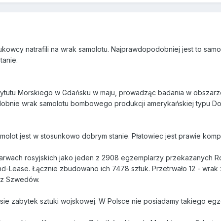
owcy natrafili na wrak samolotu. Najprawdopodobniej jest to samo
tanie.
tytutu Morskiego w Gdańsku w maju, prowadząc badania w obszarz
obnie wrak samolotu bombowego produkcji amerykańskiej typu Dougl
olot jest w stosunkowo dobrym stanie. Płatowiec jest prawie kompletn
rwach rosyjskich jako jeden z 2908 egzemplarzy przekazanych Rosji
-Lease. Łącznie zbudowano ich 7478 sztuk. Przetrwało 12 - wrak 
zez Szwedów.
e zabytek sztuki wojskowej. W Polsce nie posiadamy takiego egzem