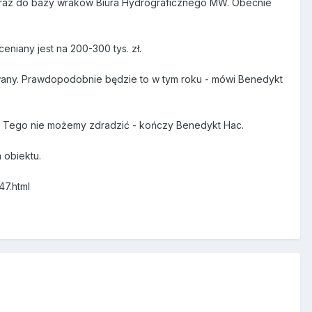
oraz do bazy wraków Biura Hydrograficznego MW. Obecnie
niany jest na 200-300 tys. zł.
any. Prawdopodobnie będzie to w tym roku - mówi Benedykt
? - Tego nie możemy zdradzić - kończy Benedykt Hac.
 obiektu.
47.html