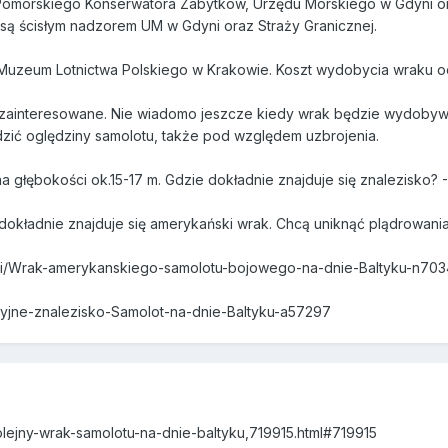
 Pomorskiego Konserwatora Zabytków, Urzędu Morskiego w Gdyni 
 są ścisłym nadzorem UM w Gdyni oraz Straży Granicznej.
Muzeum Lotnictwa Polskiego w Krakowie. Koszt wydobycia wraku oce
 zainteresowane. Nie wiadomo jeszcze kiedy wrak będzie wydobyw
ić oględziny samolotu, także pod względem uzbrojenia.
na głębokości ok.15-17 m. Gdzie dokładnie znajduje się znalezisko
okładnie znajduje się amerykański wrak. Chcą uniknąć plądrowania
sci/Wrak-amerykanskiego-samolotu-bojowego-na-dnie-Baltyku-n703
cyjne-znalezisko-Samolot-na-dnie-Baltyku-a57297
lejny-wrak-samolotu-na-dnie-baltyku,719915.html#719915