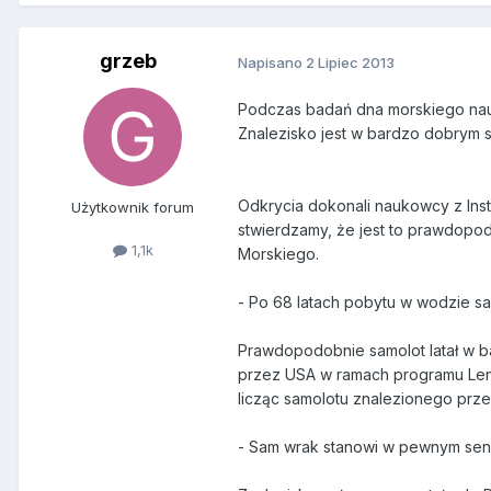
grzeb
Napisano
2 Lipiec 2013
Podczas badań dna morskiego nauk
Znalezisko jest w bardzo dobrym s
Odkrycia dokonali naukowcy z Ins
Użytkownik forum
stwierdzamy, że jest to prawdopod
1,1k
Morskiego.
- Po 68 latach pobytu w wodzie sam
Prawdopodobnie samolot latał w ba
przez USA w ramach programu Lend
licząc samolotu znalezionego pr
- Sam wrak stanowi w pewnym sensi