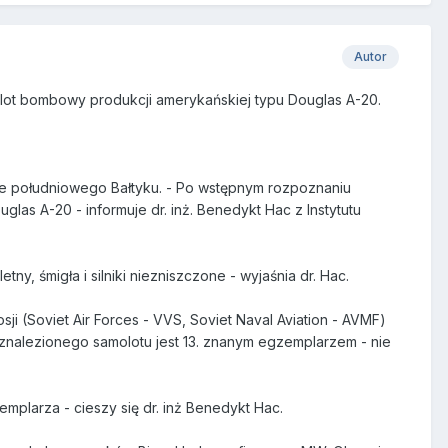
Autor
lot bombowy produkcji amerykańskiej typu Douglas A-20.
e południowego Bałtyku. - Po wstępnym rozpoznaniu
as A-20 - informuje dr. inż. Benedykt Hac z Instytutu
y, śmigła i silniki niezniszczone - wyjaśnia dr. Hac.
 (Soviet Air Forces - VVS, Soviet Naval Aviation - AVMF)
znalezionego samolotu jest 13. znanym egzemplarzem - nie
plarza - cieszy się dr. inż Benedykt Hac.