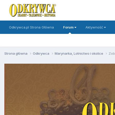
Odkrywca.pl Strona Główna
Forum
Aktywność
Strona główna
Odkrywca
Marynarka, Lotnictwo i okolice
Zob