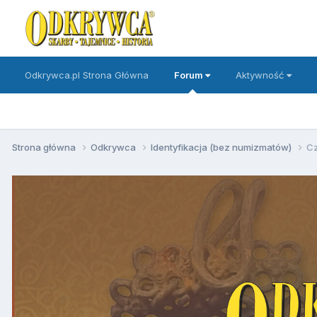
Odkrywca.pl Strona Główna
Forum
Aktywność
Strona główna
Odkrywca
Identyfikacja (bez numizmatów)
Cz