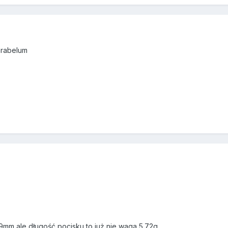
arabelum
mm ale długość pocisku to już nie waga 5.72g