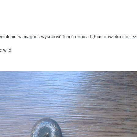
eniołomu na magnes wysokość 1cm średnica 0,9cm,powłoka mosiężn
 w id.