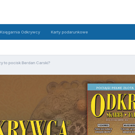
Księgarnia Odkrywcy
Karty podarunkowe
y to pocisk Berdan Carski?