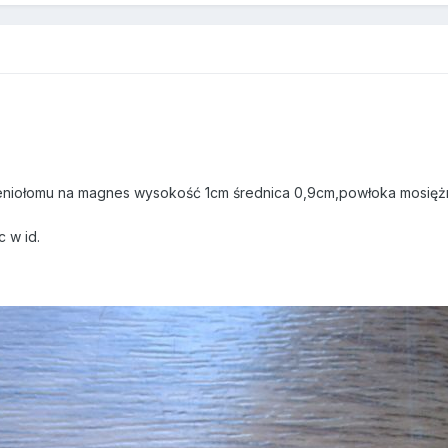
eniołomu na magnes wysokość 1cm średnica 0,9cm,powłoka mosiężn
 w id.