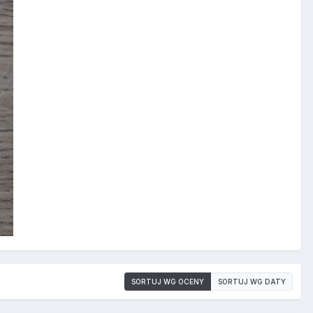
SORTUJ WG OCENY
SORTUJ WG DATY