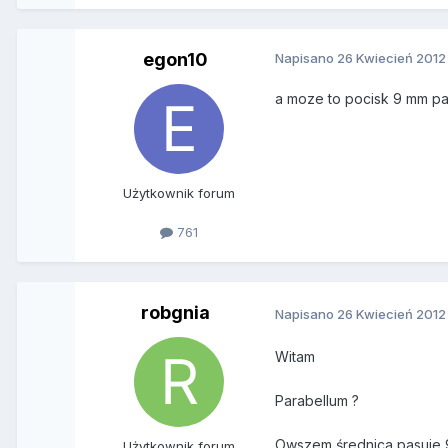
egon10
Napisano
26 Kwiecień 2012
a moze to pocisk 9 mm p
Użytkownik forum
761
robgnia
Napisano
26 Kwiecień 2012
Witam
Parabellum ?
Owszem średnica pasuje 9
Użytkownik forum