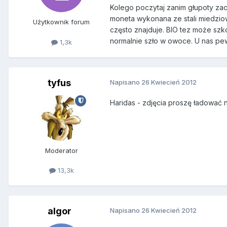
Kolego poczytaj zanim głupoty zac
moneta wykonana ze stali miedziow
Użytkownik forum
często znajduje. BIO tez może szk
normalnie szło w owoce. U nas pew
1,3k
tyfus
Napisano
26 Kwiecień 2012
Haridas - zdjęcia proszę ładować
Moderator
13,3k
algor
Napisano
26 Kwiecień 2012