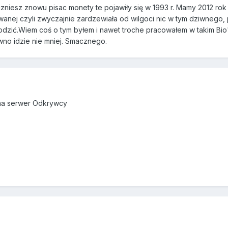
zniesz znowu pisac monety te pojawiły się w 1993 r. Mamy 2012 rok 
anej czyli zwyczajnie zardzewiała od wilgoci nic w tym dziwnego, 
odzić.Wiem coś o tym byłem i nawet troche pracowałem w takim Bi
no idzie nie mniej. Smacznego.
 na serwer Odkrywcy