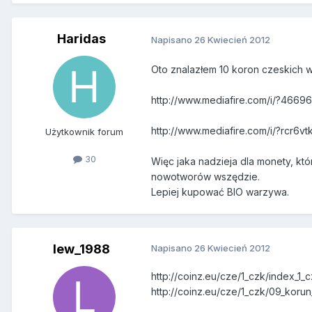
Haridas
Napisano
26 Kwiecień 2012
Oto znalazłem 10 koron czeskich w
http://www.mediafire.com/i/?46696
http://www.mediafire.com/i/?rcr6v
Użytkownik forum
30
Więc jaka nadzieja dla monety, kt
nowotworów wszędzie.
Lepiej kupować BIO warzywa.
lew_1988
Napisano
26 Kwiecień 2012
http://coinz.eu/cze/1_czk/index_1_
http://coinz.eu/cze/1_czk/09_korun