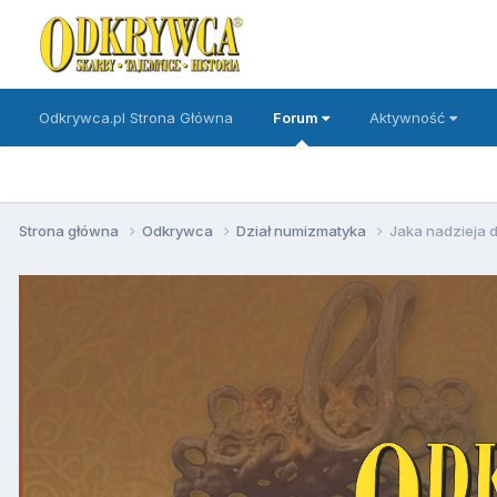
Odkrywca.pl Strona Główna
Forum
Aktywność
Strona główna
Odkrywca
Dział numizmatyka
Jaka nadzieja 