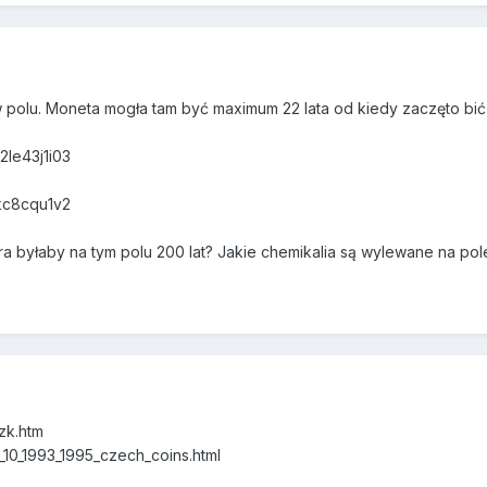
 polu. Moneta mogła tam być maximum 22 lata od kiedy zaczęto bić 
2le43j1i03
tkc8cqu1v2
óra byłaby na tym polu 200 lat? Jakie chemikalia są wylewane na po
czk.htm
_10_1993_1995_czech_coins.html