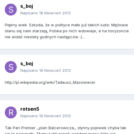
s_boj
Napisano
18 Kwiecień 2012
Piękny wiek. Szkoda, że w polityce mało już takich ludzi. Mężowie
stanu się nam starzeją, Polska po nich wdowieje, a na horyzoncie
nie widać niestety godnych następców :(...
s_boj
Napisano
18 Kwiecień 2012
http://pl.wikipedia.org/wiki/Tadeusz_Mazowiecki
rotsen5
Napisano
18 Kwiecień 2012
Tak Pan Premier ,,plan Balcerowicza,, słynny popiwek chyba tak
się to nazywało. Tłumy ludzi przed urzędem pracy żeby się