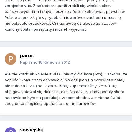
zarejestrować. Z sekretarze partii zrobili się właścicielami
państwowych firm i chyba jeszcze afera alkoholowa , powstał w
Polsce super z bytowy rynek dla towarów z zachodu u nas się
nie opłacało produkować.Ci naprawdę działacze za czasów
komuny dostali paszporty i musieli wyjechać.
parus
Napisano
18 Kwiecień 2012
Ale nie kradł jak kolesie z KLD ( nie mylić z Koreą Płn) ... szkoda, że
odpuścił komuchom całkowicie. No cóż plan Balcerowicza bolał,
ale inflacja też fajna" była w 1989, zapomnieliśmy, że walutą
obiegową stawał się dolar i marka. No cóż, zakłady padały skoro
nastawione byłe na produkcje w ramach obozu a nie na świat.
Jedyne co mogliśmy opchać to trochę surowców
sowiejskij