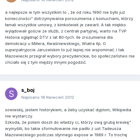
a najlepsze w tym wszystkim to , że od roku 1990 nie było już
konieczności" dotrzymywania porozumienia z komuchami, którzy
łamali wszystkie umowy, z kimkolwiek je zawarli. A tak miękko
wylądowali goście ze służb, z centrali partyjnej, warto na TVP
Historia oglądnąć DTV z lat 80-tych. Ile zrozumienia dla
demokracji u Millera, Kwaśniewskiego, Wiatra itp. O
superpatryjocie Jaruzelskim to już lepiej nie wspominać. I tak
Mazowiecki przegrał wybory prezydenckie, bo społeczeństwo nie
chciało się z tym między innymi pogodzić.
s_boj
Napisano
18 Kwiecień 2012
sowieskij, jestem historykiem, a żeby uzyskać dyplom, Wikipedia
nie wystarczy.
Szkoda, że potem doszli do władzy ci, którzy ową grubą kreskę"
wymyślili, bo takie sformułowanie nie padło z ust Tadeusza
Mazowieckiego podczas słynnego expose w 1989 r. To trochę