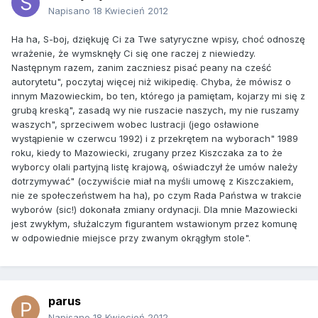
Napisano
18 Kwiecień 2012
Ha ha, S-boj, dziękuję Ci za Twe satyryczne wpisy, choć odnoszę
wrażenie, że wymsknęły Ci się one raczej z niewiedzy.
Następnym razem, zanim zaczniesz pisać peany na cześć
autorytetu", poczytaj więcej niż wikipedię. Chyba, że mówisz o
innym Mazowieckim, bo ten, którego ja pamiętam, kojarzy mi się z
grubą kreską", zasadą wy nie ruszacie naszych, my nie ruszamy
waszych", sprzeciwem wobec lustracji (jego osławione
wystąpienie w czerwcu 1992) i z przekrętem na wyborach" 1989
roku, kiedy to Mazowiecki, zrugany przez Kiszczaka za to że
wyborcy olali partyjną listę krajową, oświadczył że umów należy
dotrzymywać" (oczywiście miał na myśli umowę z Kiszczakiem,
nie ze społeczeństwem ha ha), po czym Rada Państwa w trakcie
wyborów (sic!) dokonała zmiany ordynacji. Dla mnie Mazowiecki
jest zwykłym, służalczym figurantem wstawionym przez komunę
w odpowiednie miejsce przy zwanym okrągłym stole".
parus
Napisano
18 Kwiecień 2012