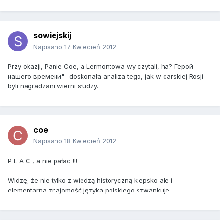
sowiejskij
Napisano
17 Kwiecień 2012
Przy okazji, Panie Coe, a Lermontowa wy czytali, ha? Герой
нашего времени"- doskonała analiza tego, jak w carskiej Rosji
byli nagradzani wierni słudzy.
coe
Napisano
18 Kwiecień 2012
P L A C , a nie pałac !!!
Widzę, że nie tylko z wiedzą historyczną kiepsko ale i
elementarna znajomość języka polskiego szwankuje...