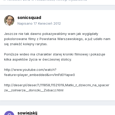
sonicsquad
Napisano
17 Kwiecień 2012
Jeszcze nie tak dawno pokazywaliśmy wam jak wyglądały
pokolorowane filmy z Powstania Warszawskiego, a już udało nam
się znaleźć kolejny rarytas.
Poniższe wideo ma charakter starej kroniki filmowej i pokazuje
kilka aspektów życia w ówczesnej stolicy.
http://www.youtube.com/watch?
feature=player_embedded&v=v1mFd0Yapw0
http://deser.pl/deser/1,111858,11521019,Matki_z_dziecmi_na_spacer
ze__zolnierze__dorozki__Zobacz.html
sowiejskij