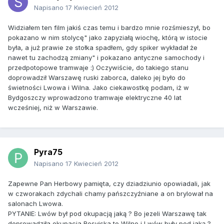
Napisano
17 Kwiecień 2012
Widziałem ten film jakiś czas temu i bardzo mnie rozśmieszył, bo
pokazano w nim stolycę" jako zapyziałą wiochę, którą w istocie
była, a już prawie ze stołka spadłem, gdy spiker wykładał że
nawet tu zachodzą zmiany" i pokazano antyczne samochody i
przedpotopowe tramwaje :) Oczywiście, do takiego stanu
doprowadził Warszawę ruski zaborca, daleko jej było do
świetności Lwowa i Wilna. Jako ciekawostkę podam, iż w
Bydgoszczy wprowadzono tramwaje elektryczne 40 lat
wcześniej, niż w Warszawie.
Pyra75
Napisano
17 Kwiecień 2012
Zapewne Pan Herbowy pamięta, czy dziadziunio opowiadali, jak
w czworakach zdychali chamy pańszczyźniane a on brylował na
salonach Lwowa.
PYTANIE: Lwów był pod okupacją jaką ? Bo jezeli Warszawę tak
doprowadziła okupacja Rosyjska to Wilno i Lwów były pod jaką ?