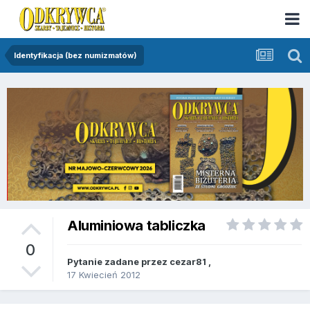
Identyfikacja (bez numizmatów)
Aluminiowa tabliczka
0
Pytanie zadane przez
cezar81
,
17 Kwiecień 2012