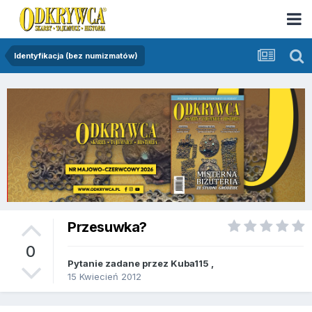
Identyfikacja (bez numizmatów)
Przesuwka?
0
Pytanie zadane przez
Kuba115
,
15 Kwiecień 2012