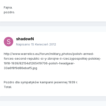
Fajna.
pozdro.
shadowN
Napisano
15 Kwiecień 2012
http://www.warrelics.eu/forum/military_photos/polish-armed-
forces-second-republic-si-y-zbrojne-ii-rzeczypospolitej-polskiej-
1918-1939/82154d1265419706-polish-headgear-
33a6f8f9d86ebaf5.jpg
Pozdro dla sympatyków kampanii jesiennej 1939 r.
Total.