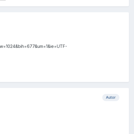
b&biw=1024&bih=677&um=1&ie=UTF-
Autor