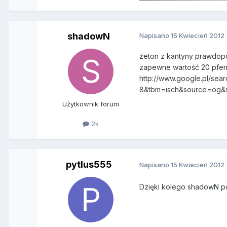
shadowN
Napisano
15 Kwiecień 2012
żeton z kantyny prawdopo
zapewne wartość 20 pfen
http://www.google.pl/se
8&tbm=isch&source=og&
Użytkownik forum
2k
pytlus555
Napisano
15 Kwiecień 2012
Dzięki kolego shadowN p