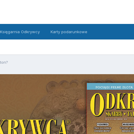
Księgarnia Odkrywcy
Karty podarunkowe
ton?