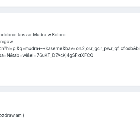
dobnie koszar Mudra w Kolonii.
nigów.
arch?hl=pl&q=mudra+-+kaserne&bav=on.2,or.r_gc.r_pw.r_qf.,cf.os
sa=N&tab=wi&ei=76uKT_D7AcKj4gSFxtXFCQ
ozdrawiam:)