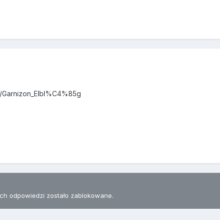
iki/Garnizon_Elbl%C4%85g
h odpowiedzi zostało zablokowane.