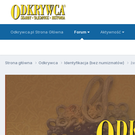
Odkrywca.pl Strona Główna
Forum
Aktywność
Strona główna
Odkrywca
Identyfikacja (bez numizmatów)
że