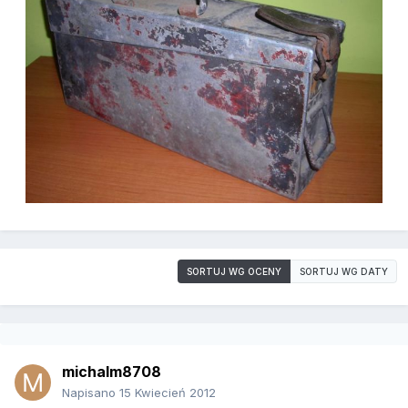
SORTUJ WG OCENY
SORTUJ WG DATY
michalm8708
Napisano
15 Kwiecień 2012