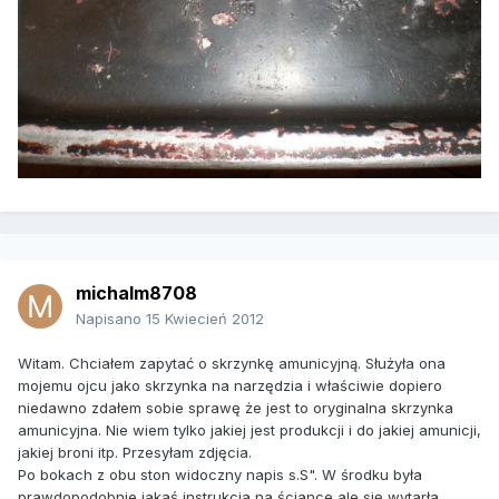
michalm8708
Napisano
15 Kwiecień 2012
Witam. Chciałem zapytać o skrzynkę amunicyjną. Służyła ona
mojemu ojcu jako skrzynka na narzędzia i właściwie dopiero
niedawno zdałem sobie sprawę że jest to oryginalna skrzynka
amunicyjna. Nie wiem tylko jakiej jest produkcji i do jakiej amunicji,
jakiej broni itp. Przesyłam zdjęcia.
Po bokach z obu ston widoczny napis s.S". W środku była
prawdopodobnie jakaś instrukcja na ściance ale się wytarła.