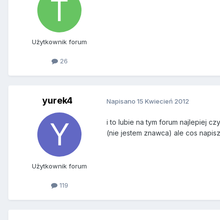
Użytkownik forum
26
yurek4
Napisano
15 Kwiecień 2012
i to lubie na tym forum najlepiej cz
(nie jestem znawca) ale cos napis
Użytkownik forum
119