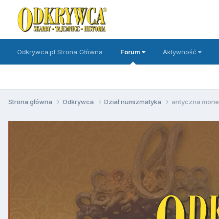
Odkrywca.pl Strona Główna
Forum
Aktywność
Strona główna
Odkrywca
Dział numizmatyka
antyczna mone