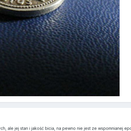
, ale jej stan i jakość bicia, na pewno nie jest ze wspomnianej epo