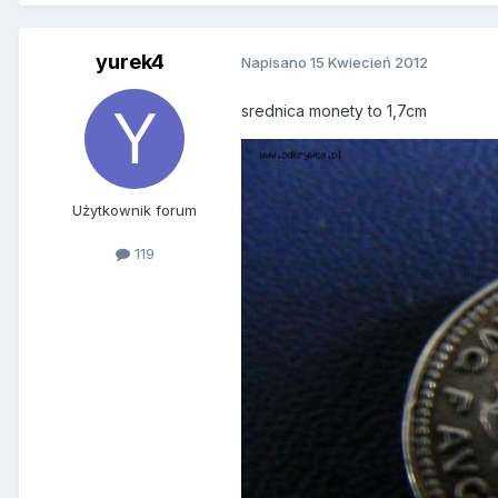
yurek4
Napisano
15 Kwiecień 2012
srednica monety to 1,7cm
Użytkownik forum
119