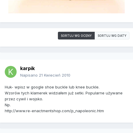
SORTUJ WG OCENY
SORTUJ WG DATY
karpik
Napisano
21 Kwiecień 2010
Huk- wpisz w google shoe buckle lub knee buckle.
Wzorów tych klamerek widziałem już setki. Popularne używane
przez cywil i wojsko.
Np.
http://www.re-enactmentshop.com/p_napoleonic.htm