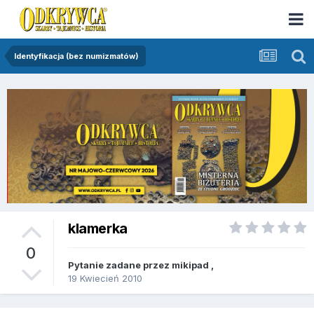
Identyfikacja (bez numizmatów)
klamerka
0
Pytanie zadane przez
mikipad
,
19 Kwiecień 2010