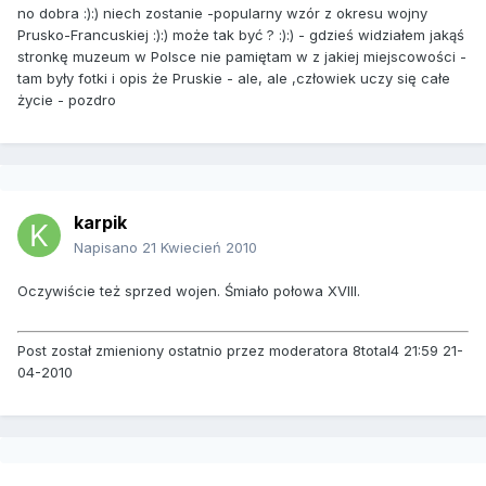
no dobra :):) niech zostanie -popularny wzór z okresu wojny
Prusko-Francuskiej :):) może tak być ? :):) - gdzieś widziałem jakąś
stronkę muzeum w Polsce nie pamiętam w z jakiej miejscowości -
tam były fotki i opis że Pruskie - ale, ale ,człowiek uczy się całe
życie - pozdro
karpik
Napisano
21 Kwiecień 2010
Oczywiście też sprzed wojen. Śmiało połowa XVIII.
Post został zmieniony ostatnio przez moderatora 8total4 21:59 21-
04-2010