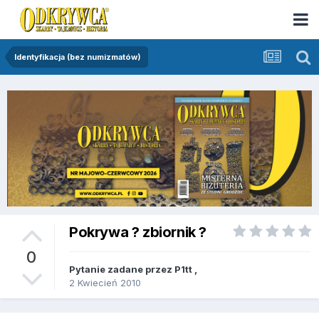
Identyfikacja (bez numizmatów)
Pokrywa ? zbiornik ?
0
Pytanie zadane przez
P1tt
,
2 Kwiecień 2010