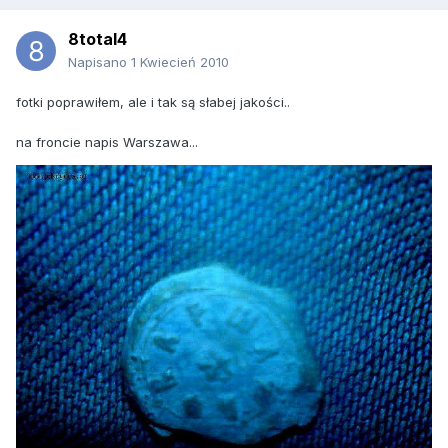
8total4
Napisano
1 Kwiecień 2010
fotki poprawiłem, ale i tak są słabej jakości..
na froncie napis Warszawa...