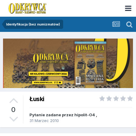
Identyfikacja (bez numizmatów)
Łuski
0
Pytanie zadane przez
hipolit-O4
,
31 Marzec 2010