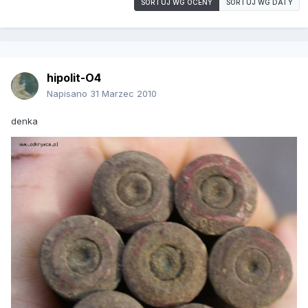
SORTUJ WG OCENY
SORTUJ WG DATY
hipolit-O4
Napisano
31 Marzec 2010
denka